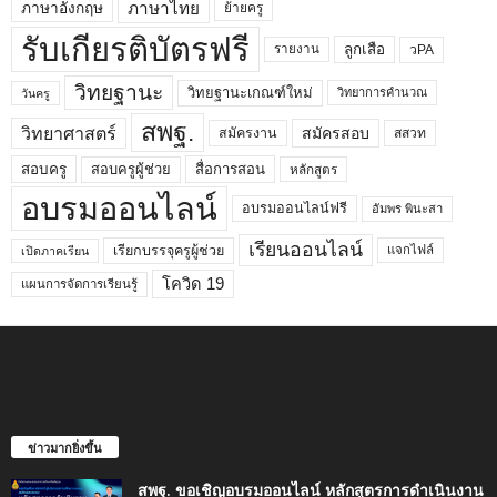
ภาษาไทย
ภาษาอังกฤษ
ย้ายครู
รับเกียรติบัตรฟรี
ลูกเสือ
วPA
รายงาน
วิทยฐานะ
วิทยฐานะเกณฑ์ใหม่
วิทยาการคำนวณ
วันครู
สพฐ.
วิทยาศาสตร์
สมัครสอบ
สมัครงาน
สสวท
สอบครูผู้ช่วย
สอบครู
สื่อการสอน
หลักสูตร
อบรมออนไลน์
อบรมออนไลน์ฟรี
อัมพร พินะสา
เรียนออนไลน์
เรียกบรรจุครูผู้ช่วย
แจกไฟล์
เปิดภาคเรียน
โควิด 19
แผนการจัดการเรียนรู้
ข่าวมากยิ่งขึ้น
สพฐ. ขอเชิญอบรมออนไลน์ หลักสูตรการดำเนินงาน