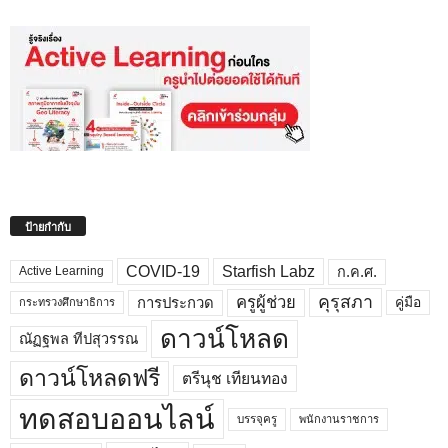
ป้ายกำกับ
COVID-19
Starfish Labz
ก.ค.ศ.
Active Learning
คุรุสภา
ครูผู้ช่วย
คู่มือ
การประกวด
กระทรวงศึกษาธิการ
ดาวน์โหลด
ณัฏฐพล ทีปสุวรรณ
ดาวน์โหลดฟรี
ตรีนุช เทียนทอง
ทดสอบออนไลน์
บรรจุครู
พนักงานราชการ