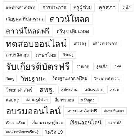
คุรุสภา
ครูผู้ช่วย
คู่มือ
การประกวด
กระทรวงศึกษาธิการ
ดาวน์โหลด
ณัฏฐพล ทีปสุวรรณ
ดาวน์โหลดฟรี
ตรีนุช เทียนทอง
ทดสอบออนไลน์
บรรจุครู
พนักงานราชการ
ภาษาไทย
ภาษาอังกฤษ
ย้ายครู
รับเกียรติบัตรฟรี
ลูกเสือ
วPA
รายงาน
วิทยฐานะ
วิทยฐานะเกณฑ์ใหม่
วิทยาการคำนวณ
วันครู
สพฐ.
วิทยาศาสตร์
สมัครสอบ
สมัครงาน
สสวท
สอบครูผู้ช่วย
สอบครู
สื่อการสอน
หลักสูตร
อบรมออนไลน์
อบรมออนไลน์ฟรี
อัมพร พินะสา
เรียนออนไลน์
เรียกบรรจุครูผู้ช่วย
แจกไฟล์
เปิดภาคเรียน
โควิด 19
แผนการจัดการเรียนรู้