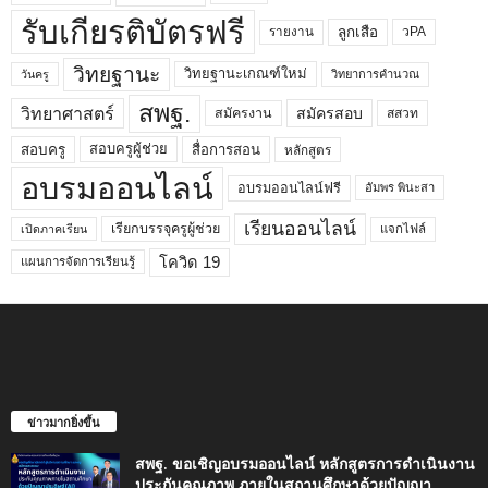
รับเกียรติบัตรฟรี
ลูกเสือ
วPA
รายงาน
วิทยฐานะ
วิทยฐานะเกณฑ์ใหม่
วิทยาการคำนวณ
วันครู
สพฐ.
วิทยาศาสตร์
สมัครสอบ
สมัครงาน
สสวท
สอบครูผู้ช่วย
สอบครู
สื่อการสอน
หลักสูตร
อบรมออนไลน์
อบรมออนไลน์ฟรี
อัมพร พินะสา
เรียนออนไลน์
เรียกบรรจุครูผู้ช่วย
แจกไฟล์
เปิดภาคเรียน
โควิด 19
แผนการจัดการเรียนรู้
ข่าวมากยิ่งขึ้น
สพฐ. ขอเชิญอบรมออนไลน์ หลักสูตรการดำเนินงาน
ประกันคุณภาพ ภายในสถานศึกษาด้วยปัญญา