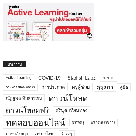
ป้ายกำกับ
COVID-19
Starfish Labz
ก.ค.ศ.
Active Learning
คุรุสภา
ครูผู้ช่วย
คู่มือ
การประกวด
กระทรวงศึกษาธิการ
ดาวน์โหลด
ณัฏฐพล ทีปสุวรรณ
ดาวน์โหลดฟรี
ตรีนุช เทียนทอง
ทดสอบออนไลน์
บรรจุครู
พนักงานราชการ
ภาษาไทย
ภาษาอังกฤษ
ย้ายครู