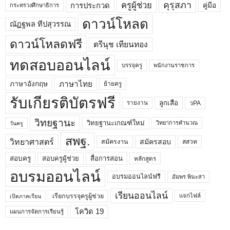
คุรุสภา
ครูผู้ช่วย
คู่มือ
การประกวด
กระทรวงศึกษาธิการ
ดาวน์โหลด
ณัฏฐพล ทีปสุวรรณ
ดาวน์โหลดฟรี
ตรีนุช เทียนทอง
ทดสอบออนไลน์
บรรจุครู
พนักงานราชการ
ภาษาไทย
ภาษาอังกฤษ
ย้ายครู
รับเกียรติบัตรฟรี
ลูกเสือ
วPA
รายงาน
วิทยฐานะ
วิทยฐานะเกณฑ์ใหม่
วิทยาการคำนวณ
วันครู
สพฐ.
วิทยาศาสตร์
สมัครสอบ
สมัครงาน
สสวท
สอบครูผู้ช่วย
สอบครู
สื่อการสอน
หลักสูตร
อบรมออนไลน์
อบรมออนไลน์ฟรี
อัมพร พินะสา
เรียนออนไลน์
เรียกบรรจุครูผู้ช่วย
แจกไฟล์
เปิดภาคเรียน
โควิด 19
แผนการจัดการเรียนรู้