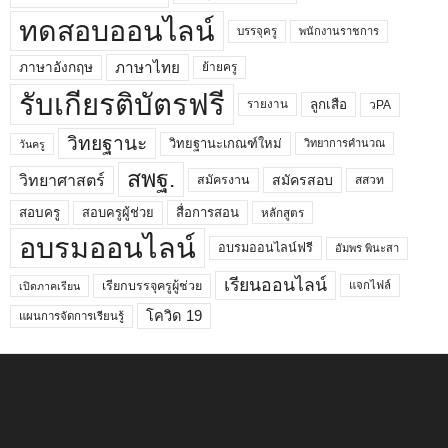
ทดสอบออนไลน์
บรรจุครู
พนักงานราชการ
ภาษาไทย
ภาษาอังกฤษ
ย้ายครู
รับเกียรติบัตรฟรี
ลูกเสือ
วPA
รายงาน
วิทยฐานะ
วิทยฐานะเกณฑ์ใหม่
วิทยาการคำนวณ
วันครู
สพฐ.
วิทยาศาสตร์
สมัครสอบ
สมัครงาน
สสวท
สอบครูผู้ช่วย
สอบครู
สื่อการสอน
หลักสูตร
อบรมออนไลน์
อบรมออนไลน์ฟรี
อัมพร พินะสา
เรียนออนไลน์
เรียกบรรจุครูผู้ช่วย
แจกไฟล์
เปิดภาคเรียน
โควิด 19
แผนการจัดการเรียนรู้