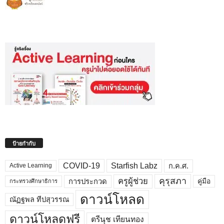
ป้ายกำกับ
COVID-19
Starfish Labz
ก.ค.ศ.
Active Learning
คุรุสภา
ครูผู้ช่วย
คู่มือ
การประกวด
กระทรวงศึกษาธิการ
ดาวน์โหลด
ณัฏฐพล ทีปสุวรรณ
ดาวน์โหลดฟรี
ตรีนุช เทียนทอง