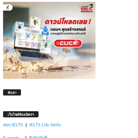
ค้นหา
เว็บไซต์พันธมิตรฯ
สอบ IELTS
|
IELTS Life Skills
E-sports
|
รับทำบัญชี