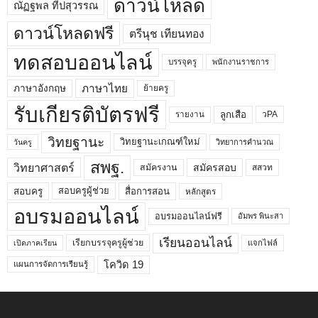
ดาวน์โหลด
ณัฏฐพล ทีปสุวรรณ
ดาวน์โหลดฟรี
ตรีนุช เทียนทอง
ทดสอบออนไลน์
บรรจุครู
พนักงานราชการ
ภาษาไทย
ภาษาอังกฤษ
ย้ายครู
รับเกียรติบัตรฟรี
ลูกเสือ
วPA
รายงาน
วิทยฐานะ
วิทยฐานะเกณฑ์ใหม่
วิทยาการคำนวณ
วันครู
สพฐ.
วิทยาศาสตร์
สมัครสอบ
สมัครงาน
สสวท
สอบครูผู้ช่วย
สอบครู
สื่อการสอน
หลักสูตร
อบรมออนไลน์
อบรมออนไลน์ฟรี
อัมพร พินะสา
เรียนออนไลน์
เรียกบรรจุครูผู้ช่วย
แจกไฟล์
เปิดภาคเรียน
โควิด 19
แผนการจัดการเรียนรู้