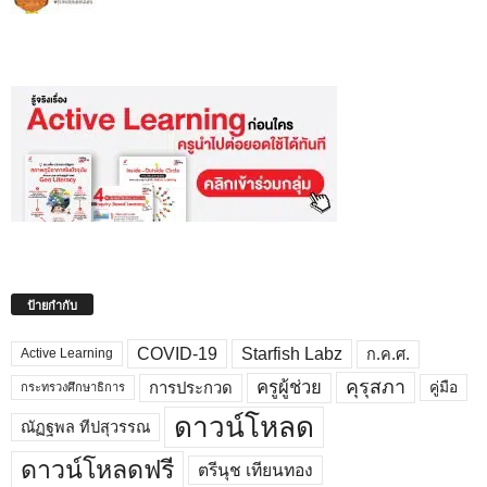
ป้ายกำกับ
COVID-19
Starfish Labz
ก.ค.ศ.
Active Learning
คุรุสภา
ครูผู้ช่วย
คู่มือ
การประกวด
กระทรวงศึกษาธิการ
ดาวน์โหลด
ณัฏฐพล ทีปสุวรรณ
ดาวน์โหลดฟรี
ตรีนุช เทียนทอง