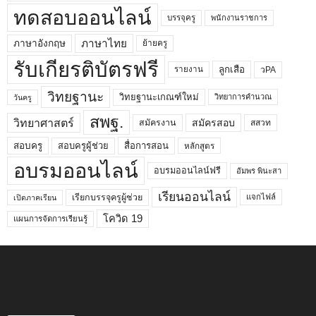
ทดสอบออนไลน์
บรรจุครู
พนักงานราชการ
ภาษาไทย
ภาษาอังกฤษ
ย้ายครู
รับเกียรติบัตรฟรี
ลูกเสือ
วPA
รายงาน
วิทยฐานะ
วิทยฐานะเกณฑ์ใหม่
วิทยาการคำนวณ
วันครู
สพฐ.
วิทยาศาสตร์
สมัครสอบ
สมัครงาน
สสวท
สอบครูผู้ช่วย
สอบครู
สื่อการสอน
หลักสูตร
อบรมออนไลน์
อบรมออนไลน์ฟรี
อัมพร พินะสา
เรียนออนไลน์
เรียกบรรจุครูผู้ช่วย
แจกไฟล์
เปิดภาคเรียน
โควิด 19
แผนการจัดการเรียนรู้