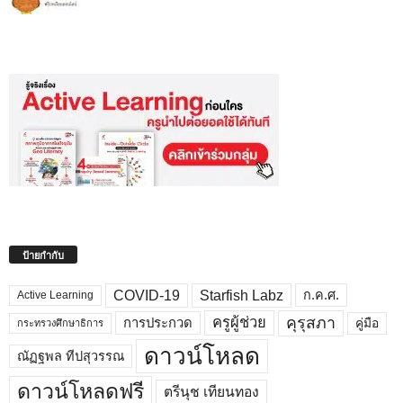
ป้ายกำกับ
COVID-19
Starfish Labz
ก.ค.ศ.
Active Learning
คุรุสภา
ครูผู้ช่วย
คู่มือ
การประกวด
กระทรวงศึกษาธิการ
ดาวน์โหลด
ณัฏฐพล ทีปสุวรรณ
ดาวน์โหลดฟรี
ตรีนุช เทียนทอง