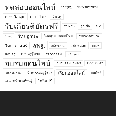
ทดสอบออนไลน์
บรรจุครู
พนักงานราชการ
ภาษาไทย
ภาษาอังกฤษ
ย้ายครู
รับเกียรติบัตรฟรี
ลูกเสือ
วPA
รายงาน
วิทยฐานะ
วิทยฐานะเกณฑ์ใหม่
วิทยาการคำนวณ
วันครู
สพฐ.
วิทยาศาสตร์
สมัครสอบ
สมัครงาน
สสวท
สอบครูผู้ช่วย
สอบครู
สื่อการสอน
หลักสูตร
อบรมออนไลน์
อบรมออนไลน์ฟรี
อัมพร พินะสา
เรียนออนไลน์
เรียกบรรจุครูผู้ช่วย
แจกไฟล์
เปิดภาคเรียน
โควิด 19
แผนการจัดการเรียนรู้