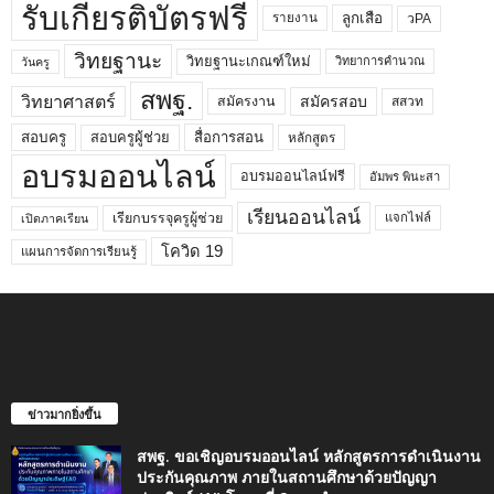
รับเกียรติบัตรฟรี
ลูกเสือ
วPA
รายงาน
วิทยฐานะ
วิทยฐานะเกณฑ์ใหม่
วิทยาการคำนวณ
วันครู
สพฐ.
วิทยาศาสตร์
สมัครสอบ
สมัครงาน
สสวท
สอบครูผู้ช่วย
สอบครู
สื่อการสอน
หลักสูตร
อบรมออนไลน์
อบรมออนไลน์ฟรี
อัมพร พินะสา
เรียนออนไลน์
เรียกบรรจุครูผู้ช่วย
แจกไฟล์
เปิดภาคเรียน
โควิด 19
แผนการจัดการเรียนรู้
ข่าวมากยิ่งขึ้น
สพฐ. ขอเชิญอบรมออนไลน์ หลักสูตรการดำเนินงาน
ประกันคุณภาพ ภายในสถานศึกษาด้วยปัญญา