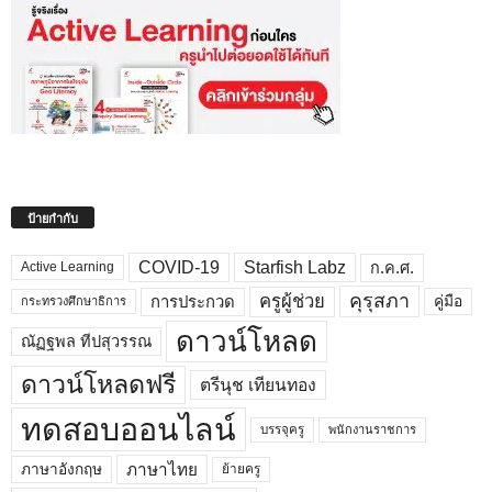
ป้ายกำกับ
COVID-19
Starfish Labz
ก.ค.ศ.
Active Learning
คุรุสภา
ครูผู้ช่วย
คู่มือ
การประกวด
กระทรวงศึกษาธิการ
ดาวน์โหลด
ณัฏฐพล ทีปสุวรรณ
ดาวน์โหลดฟรี
ตรีนุช เทียนทอง
ทดสอบออนไลน์
บรรจุครู
พนักงานราชการ
ภาษาไทย
ภาษาอังกฤษ
ย้ายครู