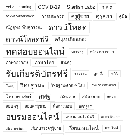
COVID-19
Starfish Labz
ก.ค.ศ.
Active Learning
คุรุสภา
ครูผู้ช่วย
คู่มือ
การประกวด
กระทรวงศึกษาธิการ
ดาวน์โหลด
ณัฏฐพล ทีปสุวรรณ
ดาวน์โหลดฟรี
ตรีนุช เทียนทอง
ทดสอบออนไลน์
บรรจุครู
พนักงานราชการ
ภาษาไทย
ภาษาอังกฤษ
ย้ายครู
รับเกียรติบัตรฟรี
ลูกเสือ
วPA
รายงาน
วิทยฐานะ
วิทยฐานะเกณฑ์ใหม่
วิทยาการคำนวณ
วันครู
สพฐ.
วิทยาศาสตร์
สมัครสอบ
สมัครงาน
สสวท
สอบครูผู้ช่วย
สอบครู
สื่อการสอน
หลักสูตร
อบรมออนไลน์
อบรมออนไลน์ฟรี
อัมพร พินะสา
เรียนออนไลน์
เรียกบรรจุครูผู้ช่วย
แจกไฟล์
เปิดภาคเรียน