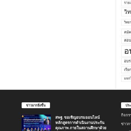
ราย
วิ
วิท
สมั
สอบค
อ
อบร
เรีย
แจกไ
ข่าวมากยิ่งขึ้น
ประ
กิจกร
สพฐ. ขอเชิญอบรมออนไลน์
หลักสูตรการดำเนินงานประกัน
ข่าวก
คุณภาพ ภายในสถานศึกษาด้วย