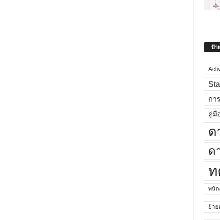
ป้า
Acti
Sta
กา
คู่มื
ด
ดา
ท
พนั
ย้าย