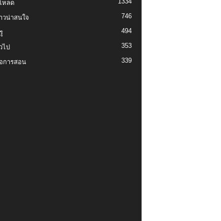
1334
์โหลด
746
งราวน่าสนใจ
494
ู
353
่วไป
339
่อการสอน