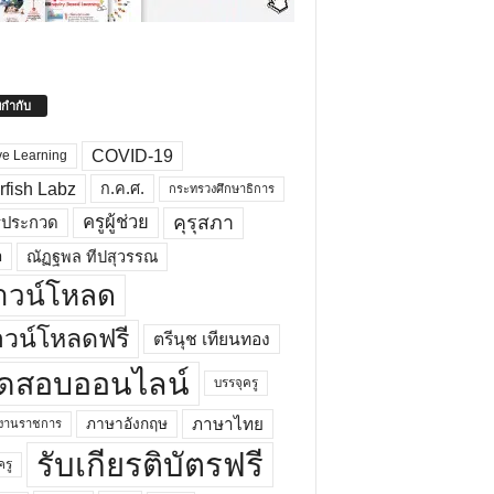
ยกำกับ
COVID-19
ve Learning
rfish Labz
ก.ค.ศ.
กระทรวงศึกษาธิการ
คุรุสภา
ครูผู้ช่วย
รประกวด
อ
ณัฏฐพล ทีปสุวรรณ
าวน์โหลด
วน์โหลดฟรี
ตรีนุช เทียนทอง
ดสอบออนไลน์
บรรจุครู
ภาษาไทย
ภาษาอังกฤษ
กงานราชการ
รับเกียรติบัตรฟรี
ครู