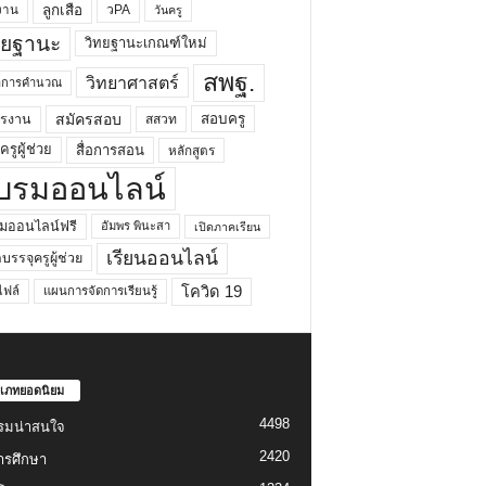
ลูกเสือ
วPA
งาน
วันครู
ทยฐานะ
วิทยฐานะเกณฑ์ใหม่
สพฐ.
วิทยาศาสตร์
ยาการคำนวณ
สมัครสอบ
สอบครู
ครงาน
สสวท
รูผู้ช่วย
สื่อการสอน
หลักสูตร
บรมออนไลน์
มออนไลน์ฟรี
อัมพร พินะสา
เปิดภาคเรียน
เรียนออนไลน์
กบรรจุครูผู้ช่วย
โควิด 19
ฟล์
แผนการจัดการเรียนรู้
เภทยอดนิยม
4498
รมน่าสนใจ
2420
ารศึกษา