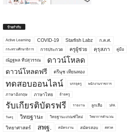
ป้ายกำกับ
COVID-19
Starfish Labz
ก.ค.ศ.
Active Learning
คุรุสภา
ครูผู้ช่วย
คู่มือ
การประกวด
กระทรวงศึกษาธิการ
ดาวน์โหลด
ณัฏฐพล ทีปสุวรรณ
ดาวน์โหลดฟรี
ตรีนุช เทียนทอง
ทดสอบออนไลน์
บรรจุครู
พนักงานราชการ
ภาษาไทย
ภาษาอังกฤษ
ย้ายครู
รับเกียรติบัตรฟรี
ลูกเสือ
วPA
รายงาน
วิทยฐานะ
วิทยฐานะเกณฑ์ใหม่
วิทยาการคำนวณ
วันครู
สพฐ.
วิทยาศาสตร์
สมัครสอบ
สมัครงาน
สสวท