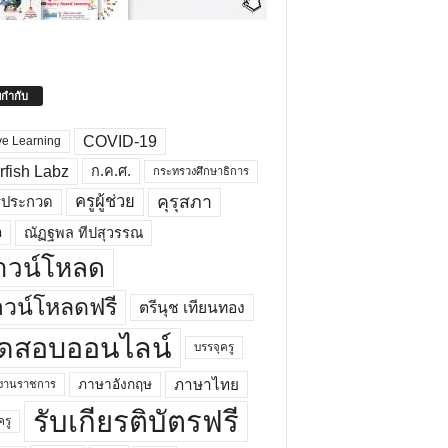
ยกำกับ
COVID-19
ve Learning
rfish Labz
ก.ค.ศ.
กระทรวงศึกษาธิการ
คุรุสภา
ครูผู้ช่วย
รประกวด
อ
ณัฏฐพล ทีปสุวรรณ
าวน์โหลด
วน์โหลดฟรี
ตรีนุช เทียนทอง
ดสอบออนไลน์
บรรจุครู
ภาษาไทย
ภาษาอังกฤษ
กงานราชการ
รับเกียรติบัตรฟรี
ครู