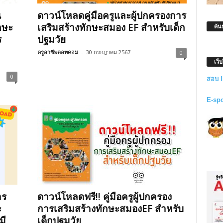
น
ดาวน์โหลดคู่มือครูและผู้ปกครองการ
กษะ
เสริมสร้างทักษะสมอง EF สำหรับเด็ก
ค้น
ร
ปฐมวัย
ครูอาชีพดอทคอม
-
30 กรกฎาคม 2567
0
เว็
0
สอบ 
E-sp
าร
ดาวน์โหลดฟรี!! คู่มือครูผู้ปกครอง
ะ
การเสริมสร้างทักษะสมองEF สำหรับ
มี
เด็กปฐมวัย