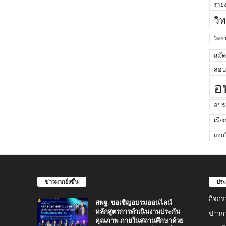
ราย
วิ
วิท
สมั
สอบค
อ
อบร
เรีย
แจกไ
ข่าวมากยิ่งขึ้น
ประ
กิจกร
สพฐ. ขอเชิญอบรมออนไลน์
หลักสูตรการดำเนินงานประกัน
ข่าวก
คุณภาพ ภายในสถานศึกษาด้วย