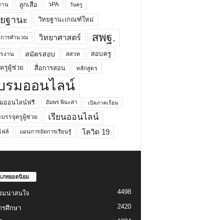
ลูกเสือ
วPA
งาน
วันครู
ทยฐานะ
วิทยฐานะเกณฑ์ใหม่
สพฐ.
วิทยาศาสตร์
ยาการคำนวณ
สมัครสอบ
สอบครู
ครงาน
สสวท
รูผู้ช่วย
สื่อการสอน
หลักสูตร
บรมออนไลน์
มออนไลน์ฟรี
อัมพร พินะสา
เปิดภาคเรียน
เรียนออนไลน์
กบรรจุครูผู้ช่วย
โควิด 19
ฟล์
แผนการจัดการเรียนรู้
เภทยอดนิยม
4498
รมน่าสนใจ
2420
ารศึกษา