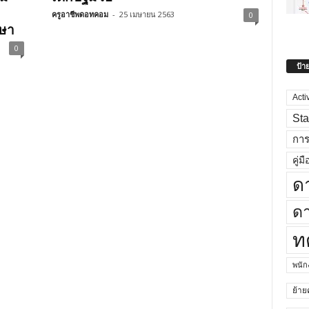
ครูอาชีพดอทคอม
-
25 เมษายน 2563
0
กษา
0
ป้า
Acti
Sta
กา
คู่มื
ด
ดา
ท
พนั
ย้าย