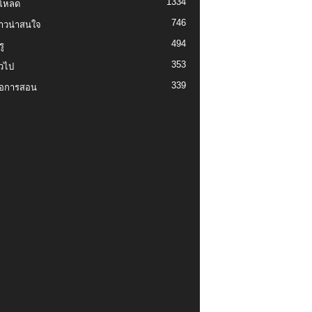
1334
์โหลด
746
งราวน่าสนใจ
494
ู
353
่วไป
339
่อการสอน