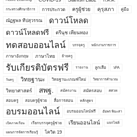
คุรุสภา
ครูผู้ช่วย
คู่มือ
การประกวด
กระทรวงศึกษาธิการ
ดาวน์โหลด
ณัฏฐพล ทีปสุวรรณ
ดาวน์โหลดฟรี
ตรีนุช เทียนทอง
ทดสอบออนไลน์
บรรจุครู
พนักงานราชการ
ภาษาไทย
ภาษาอังกฤษ
ย้ายครู
รับเกียรติบัตรฟรี
ลูกเสือ
วPA
รายงาน
วิทยฐานะ
วิทยฐานะเกณฑ์ใหม่
วิทยาการคำนวณ
วันครู
สพฐ.
วิทยาศาสตร์
สมัครสอบ
สมัครงาน
สสวท
สอบครูผู้ช่วย
สอบครู
สื่อการสอน
หลักสูตร
อบรมออนไลน์
อบรมออนไลน์ฟรี
อัมพร พินะสา
เรียนออนไลน์
เรียกบรรจุครูผู้ช่วย
แจกไฟล์
เปิดภาคเรียน
โควิด 19
แผนการจัดการเรียนรู้