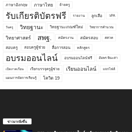
ภาษาไทย
ภาษาอังกฤษ
ย้ายครู
รับเกียรติบัตรฟรี
ลูกเสือ
วPA
รายงาน
วิทยฐานะ
วิทยฐานะเกณฑ์ใหม่
วิทยาการคำนวณ
วันครู
สพฐ.
วิทยาศาสตร์
สมัครสอบ
สมัครงาน
สสวท
สอบครูผู้ช่วย
สอบครู
สื่อการสอน
หลักสูตร
อบรมออนไลน์
อบรมออนไลน์ฟรี
อัมพร พินะสา
เรียนออนไลน์
เรียกบรรจุครูผู้ช่วย
แจกไฟล์
เปิดภาคเรียน
โควิด 19
แผนการจัดการเรียนรู้
ข่าวมากยิ่งขึ้น