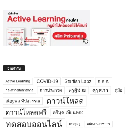
ป้ายกำกับ
COVID-19
Starfish Labz
ก.ค.ศ.
Active Learning
คุรุสภา
ครูผู้ช่วย
คู่มือ
การประกวด
กระทรวงศึกษาธิการ
ดาวน์โหลด
ณัฏฐพล ทีปสุวรรณ
ดาวน์โหลดฟรี
ตรีนุช เทียนทอง
ทดสอบออนไลน์
บรรจุครู
พนักงานราชการ