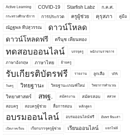
COVID-19
Starfish Labz
ก.ค.ศ.
Active Learning
คุรุสภา
ครูผู้ช่วย
คู่มือ
การประกวด
กระทรวงศึกษาธิการ
ดาวน์โหลด
ณัฏฐพล ทีปสุวรรณ
ดาวน์โหลดฟรี
ตรีนุช เทียนทอง
ทดสอบออนไลน์
บรรจุครู
พนักงานราชการ
ภาษาไทย
ภาษาอังกฤษ
ย้ายครู
รับเกียรติบัตรฟรี
ลูกเสือ
วPA
รายงาน
วิทยฐานะ
วิทยฐานะเกณฑ์ใหม่
วิทยาการคำนวณ
วันครู
สพฐ.
วิทยาศาสตร์
สมัครสอบ
สมัครงาน
สสวท
สอบครูผู้ช่วย
สอบครู
สื่อการสอน
หลักสูตร
อบรมออนไลน์
อบรมออนไลน์ฟรี
อัมพร พินะสา
เรียนออนไลน์
เรียกบรรจุครูผู้ช่วย
แจกไฟล์
เปิดภาคเรียน