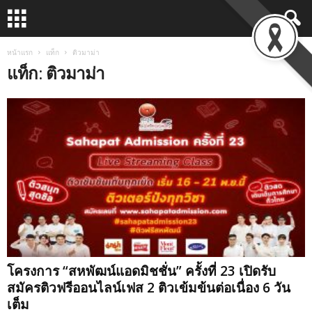
หน้าแรก
แท็ก
ติวมาม่า
แท็ก: ติวมาม่า
โครงการ “สหพัฒน์แอดมิชชั่น” ครั้งที่ 23 เปิดรับ
สมัครติวฟรีออนไลน์เฟส 2 ติวเข้มข้นต่อเนื่อง 6 วัน
เต็ม