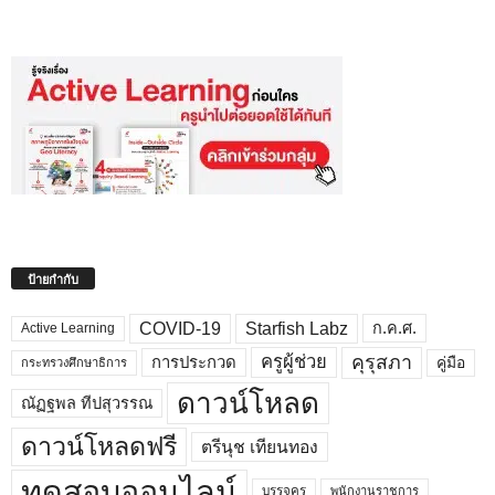
ป้ายกำกับ
COVID-19
Starfish Labz
ก.ค.ศ.
Active Learning
คุรุสภา
ครูผู้ช่วย
คู่มือ
การประกวด
กระทรวงศึกษาธิการ
ดาวน์โหลด
ณัฏฐพล ทีปสุวรรณ
ดาวน์โหลดฟรี
ตรีนุช เทียนทอง
ทดสอบออนไลน์
บรรจุครู
พนักงานราชการ