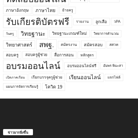
ภาษาไทย
ภาษาอังกฤษ
ย้ายครู
รับเกียรติบัตรฟรี
ลูกเสือ
วPA
รายงาน
วิทยฐานะ
วิทยฐานะเกณฑ์ใหม่
วิทยาการคำนวณ
วันครู
สพฐ.
วิทยาศาสตร์
สมัครสอบ
สมัครงาน
สสวท
สอบครูผู้ช่วย
สอบครู
สื่อการสอน
หลักสูตร
อบรมออนไลน์
อบรมออนไลน์ฟรี
อัมพร พินะสา
เรียนออนไลน์
เรียกบรรจุครูผู้ช่วย
แจกไฟล์
เปิดภาคเรียน
โควิด 19
แผนการจัดการเรียนรู้
ข่าวมากยิ่งขึ้น