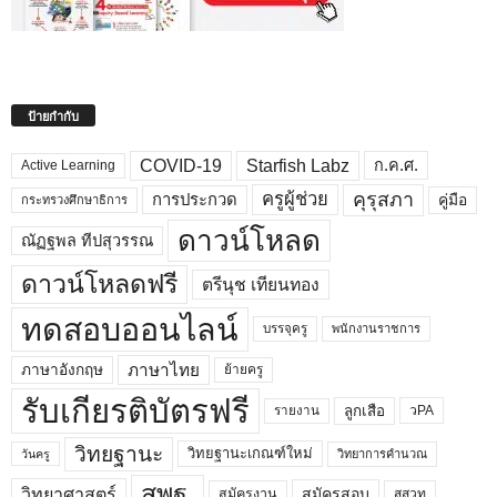
ป้ายกำกับ
COVID-19
Starfish Labz
ก.ค.ศ.
Active Learning
คุรุสภา
ครูผู้ช่วย
คู่มือ
การประกวด
กระทรวงศึกษาธิการ
ดาวน์โหลด
ณัฏฐพล ทีปสุวรรณ
ดาวน์โหลดฟรี
ตรีนุช เทียนทอง
ทดสอบออนไลน์
บรรจุครู
พนักงานราชการ
ภาษาไทย
ภาษาอังกฤษ
ย้ายครู
รับเกียรติบัตรฟรี
ลูกเสือ
วPA
รายงาน
วิทยฐานะ
วิทยฐานะเกณฑ์ใหม่
วิทยาการคำนวณ
วันครู
สพฐ.
วิทยาศาสตร์
สมัครสอบ
สมัครงาน
สสวท