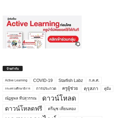
ป้ายกำกับ
COVID-19
Starfish Labz
ก.ค.ศ.
Active Learning
คุรุสภา
ครูผู้ช่วย
คู่มือ
การประกวด
กระทรวงศึกษาธิการ
ดาวน์โหลด
ณัฏฐพล ทีปสุวรรณ
ดาวน์โหลดฟรี
ตรีนุช เทียนทอง