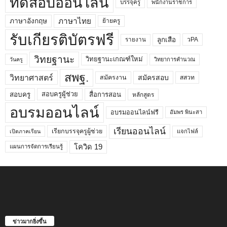
ทดสอบออนไลน์
บรรจุครู
พนักงานราชการ
ภาษาไทย
ภาษาอังกฤษ
ย้ายครู
รับเกียรติบัตรฟรี
ลูกเสือ
วPA
รายงาน
วิทยฐานะ
วิทยฐานะเกณฑ์ใหม่
วิทยาการคำนวณ
วันครู
สพฐ.
วิทยาศาสตร์
สมัครสอบ
สมัครงาน
สสวท
สอบครูผู้ช่วย
สอบครู
สื่อการสอน
หลักสูตร
อบรมออนไลน์
อบรมออนไลน์ฟรี
อัมพร พินะสา
เรียนออนไลน์
เรียกบรรจุครูผู้ช่วย
แจกไฟล์
เปิดภาคเรียน
โควิด 19
แผนการจัดการเรียนรู้
ข่าวมากยิ่งขึ้น