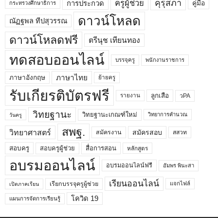
คุรุสภา
ครูผู้ช่วย
คู่มือ
การประกวด
กระทรวงศึกษาธิการ
ดาวน์โหลด
ณัฏฐพล ทีปสุวรรณ
ดาวน์โหลดฟรี
ตรีนุช เทียนทอง
ทดสอบออนไลน์
บรรจุครู
พนักงานราชการ
ภาษาไทย
ภาษาอังกฤษ
ย้ายครู
รับเกียรติบัตรฟรี
ลูกเสือ
วPA
รายงาน
วิทยฐานะ
วิทยฐานะเกณฑ์ใหม่
วิทยาการคำนวณ
วันครู
สพฐ.
วิทยาศาสตร์
สมัครสอบ
สมัครงาน
สสวท
สอบครูผู้ช่วย
สอบครู
สื่อการสอน
หลักสูตร
อบรมออนไลน์
อบรมออนไลน์ฟรี
อัมพร พินะสา
เรียนออนไลน์
เรียกบรรจุครูผู้ช่วย
แจกไฟล์
เปิดภาคเรียน
โควิด 19
แผนการจัดการเรียนรู้