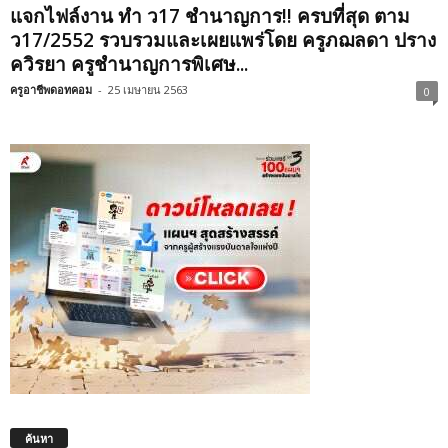
แจกไฟล์งาน ทำ ว17 ชำนาญการ‼️ ครบที่สุด ตาม
ว17/2552 รวบรวมและเผยแพร่โดย ครูภฌลดา ปราง
ควิรยา ครูชำนาญการพิเศษ...
ครูอาชีพดอทคอม
-
25 เมษายน 2563
0
ค้นหา