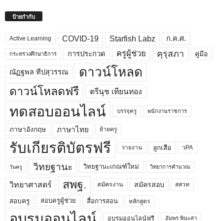
ป้ายกำกับ
COVID-19
Starfish Labz
ก.ค.ศ.
Active Learning
คุรุสภา
ครูผู้ช่วย
คู่มือ
การประกวด
กระทรวงศึกษาธิการ
ดาวน์โหลด
ณัฏฐพล ทีปสุวรรณ
ดาวน์โหลดฟรี
ตรีนุช เทียนทอง
ทดสอบออนไลน์
บรรจุครู
พนักงานราชการ
ภาษาไทย
ภาษาอังกฤษ
ย้ายครู
รับเกียรติบัตรฟรี
ลูกเสือ
วPA
รายงาน
วิทยฐานะ
วิทยฐานะเกณฑ์ใหม่
วิทยาการคำนวณ
วันครู
สพฐ.
วิทยาศาสตร์
สมัครสอบ
สมัครงาน
สสวท
สอบครูผู้ช่วย
สอบครู
สื่อการสอน
หลักสูตร
อบรมออนไลน์
อบรมออนไลน์ฟรี
อัมพร พินะสา