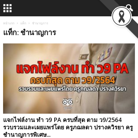
หน้าแรก
แท็ก
ชำนาญการ
แท็ก: ชำนาญการ
แจกไฟล์งาน ทำ ว9 PA ครบที่สุด ตาม ว9/2564
รวบรวมและเผยแพร่โดย ครูภฌลดา ปรางควิรยา ครู
ชำนาญการพิเศษ...