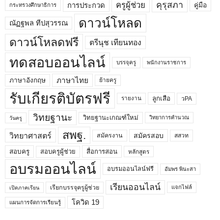
คุรุสภา
ครูผู้ช่วย
คู่มือ
การประกวด
กระทรวงศึกษาธิการ
ดาวน์โหลด
ณัฏฐพล ทีปสุวรรณ
ดาวน์โหลดฟรี
ตรีนุช เทียนทอง
ทดสอบออนไลน์
บรรจุครู
พนักงานราชการ
ภาษาไทย
ภาษาอังกฤษ
ย้ายครู
รับเกียรติบัตรฟรี
ลูกเสือ
วPA
รายงาน
วิทยฐานะ
วิทยฐานะเกณฑ์ใหม่
วิทยาการคำนวณ
วันครู
สพฐ.
วิทยาศาสตร์
สมัครสอบ
สมัครงาน
สสวท
สอบครูผู้ช่วย
สอบครู
สื่อการสอน
หลักสูตร
อบรมออนไลน์
อบรมออนไลน์ฟรี
อัมพร พินะสา
เรียนออนไลน์
เรียกบรรจุครูผู้ช่วย
แจกไฟล์
เปิดภาคเรียน
โควิด 19
แผนการจัดการเรียนรู้