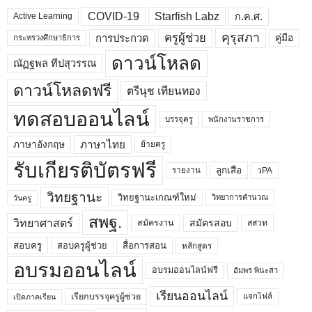
COVID-19
Starfish Labz
ก.ค.ศ.
Active Learning
คุรุสภา
ครูผู้ช่วย
คู่มือ
การประกวด
กระทรวงศึกษาธิการ
ดาวน์โหลด
ณัฏฐพล ทีปสุวรรณ
ดาวน์โหลดฟรี
ตรีนุช เทียนทอง
ทดสอบออนไลน์
บรรจุครู
พนักงานราชการ
ภาษาไทย
ภาษาอังกฤษ
ย้ายครู
รับเกียรติบัตรฟรี
ลูกเสือ
วPA
รายงาน
วิทยฐานะ
วิทยฐานะเกณฑ์ใหม่
วิทยาการคำนวณ
วันครู
สพฐ.
วิทยาศาสตร์
สมัครสอบ
สมัครงาน
สสวท
สอบครูผู้ช่วย
สอบครู
สื่อการสอน
หลักสูตร
อบรมออนไลน์
อบรมออนไลน์ฟรี
อัมพร พินะสา
เรียนออนไลน์
เรียกบรรจุครูผู้ช่วย
แจกไฟล์
เปิดภาคเรียน