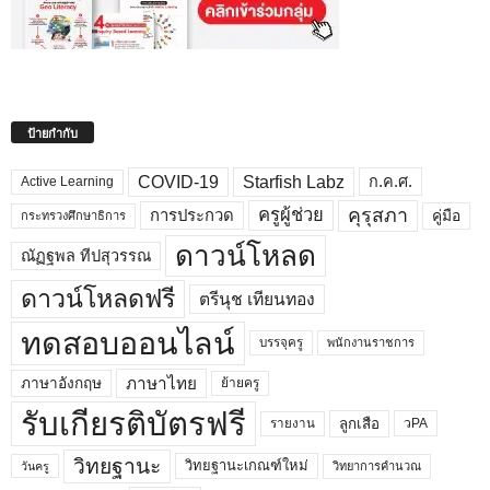
ป้ายกำกับ
COVID-19
Starfish Labz
ก.ค.ศ.
Active Learning
คุรุสภา
ครูผู้ช่วย
คู่มือ
การประกวด
กระทรวงศึกษาธิการ
ดาวน์โหลด
ณัฏฐพล ทีปสุวรรณ
ดาวน์โหลดฟรี
ตรีนุช เทียนทอง
ทดสอบออนไลน์
บรรจุครู
พนักงานราชการ
ภาษาไทย
ภาษาอังกฤษ
ย้ายครู
รับเกียรติบัตรฟรี
ลูกเสือ
วPA
รายงาน
วิทยฐานะ
วิทยฐานะเกณฑ์ใหม่
วิทยาการคำนวณ
วันครู