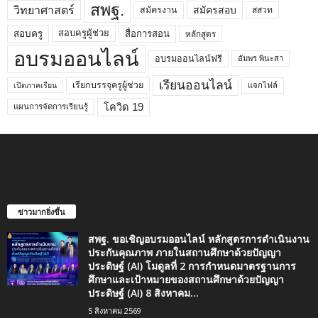
สพฐ.
วิทยาศาสตร์
สมัครสอบ
สมัครงาน
สสวท
สอบครูผู้ช่วย
สอบครู
สื่อการสอน
หลักสูตร
อบรมออนไลน์
อบรมออนไลน์ฟรี
อัมพร พินะสา
เรียนออนไลน์
เรียกบรรจุครูผู้ช่วย
แจกไฟล์
เปิดภาคเรียน
โควิด 19
แผนการจัดการเรียนรู้
ข่าวมากยิ่งขึ้น
สพฐ. ขอเชิญอบรมออนไลน์ หลักสูตรการดำเนินงาน
ประกันคุณภาพ ภายในสถานศึกษาด้วยปัญญา
ประดิษฐ์ (AI) โมดูลที่ 2 การกำหนดมาตรฐานการ
ศึกษาและเป้าหมายของสถานศึกษาด้วยปัญญา
ประดิษฐ์ (AI) 8 สิงหาคม...
5 สิงหาคม 2569