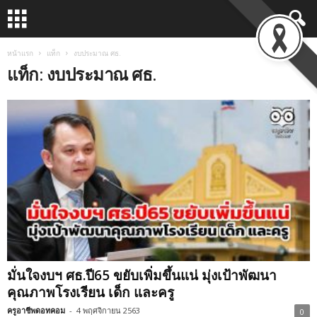
หน้าแรก
แท็ก
งบประมาณ ศธ.
แท็ก: งบประมาณ ศธ.
มั่นใจงบฯ ศธ.ปี65 ขยับเพิ่มขึ้นแน่ มุ่งเป้าพัฒนา
คุณภาพโรงเรียน เด็ก และครู
ครูอาชีพดอทคอม
-
4 พฤศจิกายน 2563
0