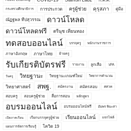
คุรุสภา
ครูผู้ช่วย
คู่มือ
การประกวด
กระทรวงศึกษาธิการ
ดาวน์โหลด
ณัฏฐพล ทีปสุวรรณ
ดาวน์โหลดฟรี
ตรีนุช เทียนทอง
ทดสอบออนไลน์
บรรจุครู
พนักงานราชการ
ภาษาไทย
ภาษาอังกฤษ
ย้ายครู
รับเกียรติบัตรฟรี
ลูกเสือ
วPA
รายงาน
วิทยฐานะ
วิทยฐานะเกณฑ์ใหม่
วิทยาการคำนวณ
วันครู
สพฐ.
วิทยาศาสตร์
สมัครสอบ
สมัครงาน
สสวท
สอบครูผู้ช่วย
สอบครู
สื่อการสอน
หลักสูตร
อบรมออนไลน์
อบรมออนไลน์ฟรี
อัมพร พินะสา
เรียนออนไลน์
เรียกบรรจุครูผู้ช่วย
แจกไฟล์
เปิดภาคเรียน
โควิด 19
แผนการจัดการเรียนรู้