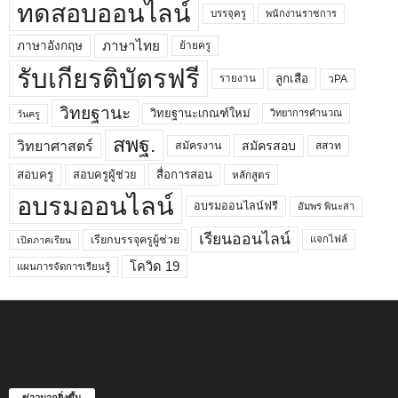
ทดสอบออนไลน์
บรรจุครู
พนักงานราชการ
ภาษาไทย
ภาษาอังกฤษ
ย้ายครู
รับเกียรติบัตรฟรี
ลูกเสือ
วPA
รายงาน
วิทยฐานะ
วิทยฐานะเกณฑ์ใหม่
วิทยาการคำนวณ
วันครู
สพฐ.
วิทยาศาสตร์
สมัครสอบ
สมัครงาน
สสวท
สอบครูผู้ช่วย
สอบครู
สื่อการสอน
หลักสูตร
อบรมออนไลน์
อบรมออนไลน์ฟรี
อัมพร พินะสา
เรียนออนไลน์
เรียกบรรจุครูผู้ช่วย
แจกไฟล์
เปิดภาคเรียน
โควิด 19
แผนการจัดการเรียนรู้
ข่าวมากยิ่งขึ้น