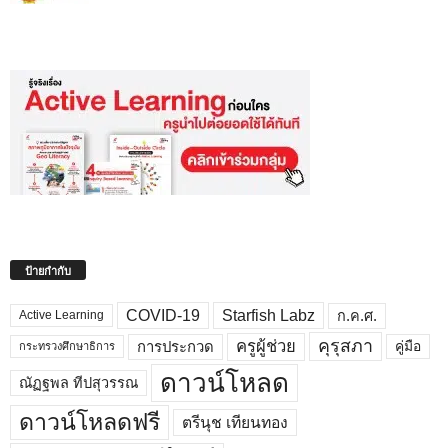
ป้ายกำกับ
COVID-19
Starfish Labz
ก.ค.ศ.
Active Learning
คุรุสภา
ครูผู้ช่วย
คู่มือ
การประกวด
กระทรวงศึกษาธิการ
ดาวน์โหลด
ณัฏฐพล ทีปสุวรรณ
ดาวน์โหลดฟรี
ตรีนุช เทียนทอง