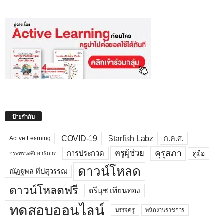
ป้ายกำกับ
COVID-19
Starfish Labz
ก.ค.ศ.
Active Learning
คุรุสภา
ครูผู้ช่วย
คู่มือ
การประกวด
กระทรวงศึกษาธิการ
ดาวน์โหลด
ณัฏฐพล ทีปสุวรรณ
ดาวน์โหลดฟรี
ตรีนุช เทียนทอง
ทดสอบออนไลน์
บรรจุครู
พนักงานราชการ