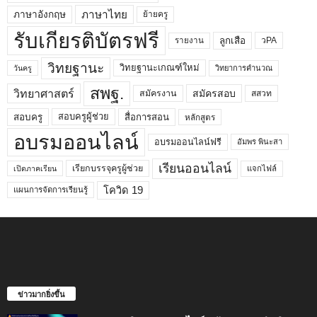
ภาษาไทย
ภาษาอังกฤษ
ย้ายครู
รับเกียรติบัตรฟรี
ลูกเสือ
วPA
รายงาน
วิทยฐานะ
วิทยฐานะเกณฑ์ใหม่
วิทยาการคำนวณ
วันครู
สพฐ.
วิทยาศาสตร์
สมัครสอบ
สมัครงาน
สสวท
สอบครูผู้ช่วย
สอบครู
สื่อการสอน
หลักสูตร
อบรมออนไลน์
อบรมออนไลน์ฟรี
อัมพร พินะสา
เรียนออนไลน์
เรียกบรรจุครูผู้ช่วย
แจกไฟล์
เปิดภาคเรียน
โควิด 19
แผนการจัดการเรียนรู้
ข่าวมากยิ่งขึ้น