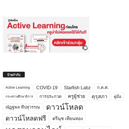
ป้ายกำกับ
COVID-19
Starfish Labz
ก.ค.ศ.
Active Learning
คุรุสภา
ครูผู้ช่วย
คู่มือ
การประกวด
กระทรวงศึกษาธิการ
ดาวน์โหลด
ณัฏฐพล ทีปสุวรรณ
ดาวน์โหลดฟรี
ตรีนุช เทียนทอง