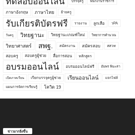
ทดสอบออนไลน์
บรรจุครู
พนักงานราชการ
ภาษาไทย
ภาษาอังกฤษ
ย้ายครู
รับเกียรติบัตรฟรี
ลูกเสือ
วPA
รายงาน
วิทยฐานะ
วิทยฐานะเกณฑ์ใหม่
วิทยาการคำนวณ
วันครู
สพฐ.
วิทยาศาสตร์
สมัครสอบ
สมัครงาน
สสวท
สอบครูผู้ช่วย
สอบครู
สื่อการสอน
หลักสูตร
อบรมออนไลน์
อบรมออนไลน์ฟรี
อัมพร พินะสา
เรียนออนไลน์
เรียกบรรจุครูผู้ช่วย
แจกไฟล์
เปิดภาคเรียน
โควิด 19
แผนการจัดการเรียนรู้
ข่าวมากยิ่งขึ้น