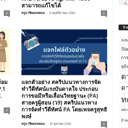
สามารถแก้ไขได้
ครูอาชีพดอทคอม
-
9 พฤศจิกายน 2565
0
0
ป้า
Acti
Sta
กา
คู่มื
ด
้อม
แจกตัวอย่าง สคริปแนวทางการจัด
ดา
.1
ทําวีดีทัศน์แรงบันดาลใจ ประกอบ
.
การขอมีหรือเลื่อนวิทยฐานะ (PA)
ท
สายครูผู้สอน (ว9) สคริปแนวทาง
การจัดทําวีดีทัศน์ PA โดยเพจครูสุทธิ
พนั
0
พงษ์
ย้าย
ครูอาชีพดอทคอม
-
10 ตุลาคม 2565
0