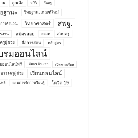
ลูกเสือ
วPA
งาน
วันครู
ทยฐานะ
วิทยฐานะเกณฑ์ใหม่
สพฐ.
วิทยาศาสตร์
ยาการคำนวณ
สมัครสอบ
สอบครู
ครงาน
สสวท
รูผู้ช่วย
สื่อการสอน
หลักสูตร
บรมออนไลน์
มออนไลน์ฟรี
อัมพร พินะสา
เปิดภาคเรียน
เรียนออนไลน์
กบรรจุครูผู้ช่วย
โควิด 19
ฟล์
แผนการจัดการเรียนรู้