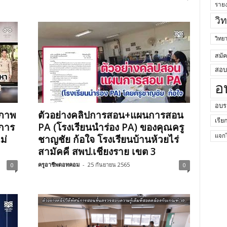
ราย
วิ
วิท
สมั
สอบค
อ
อบร
สภาพ
ตัวอย่างคลิปการสอน+แผนการสอน
เรีย
นการ
PA (โรงเรียนนำร่อง PA) ของคุณครู
ม่
ชาญชัย ก้อใจ โรงเรียนบ้านห้วยไร่
แจกไ
สามัคคี สพป.เชียงราย เขต 3
ครูอาชีพดอทคอม
-
25 กันยายน 2565
0
0