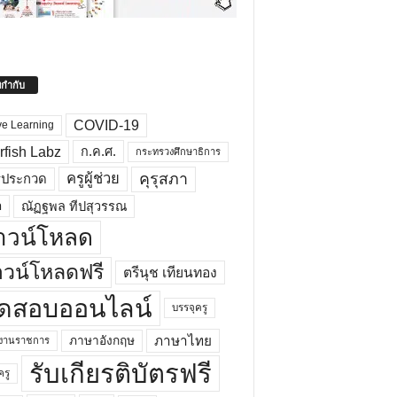
ยกำกับ
COVID-19
ve Learning
rfish Labz
ก.ค.ศ.
กระทรวงศึกษาธิการ
คุรุสภา
ครูผู้ช่วย
รประกวด
อ
ณัฏฐพล ทีปสุวรรณ
าวน์โหลด
วน์โหลดฟรี
ตรีนุช เทียนทอง
ดสอบออนไลน์
บรรจุครู
ภาษาไทย
ภาษาอังกฤษ
กงานราชการ
รับเกียรติบัตรฟรี
ครู