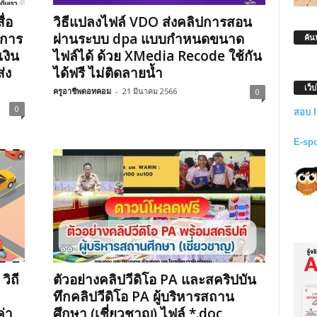
ื่อ
วิธีแปลงไฟล์ VDO ส่งคลิปการสอน
ดการ
ผ่านระบบ dpa แบบกำหนดขนาด
ค้น
เงิน
ไฟล์ได้ ด้วย XMedia Recode ใช้กัน
่ง
ได้ฟรี ไม่ติดลายน้ำ
เว็
ครูอาชีพดอทคอม
-
21 มีนาคม 2566
0
0
สอบ 
E-sp
ิถี
ตัวอย่างคลิปวีดิโอ PA และสคริปบัน
ทึกคลิปวีดิโอ PA ผู้บริหารสถาน
ค่า
ศึกษา (เชี่ยวชาญ) ไฟล์ *.doc