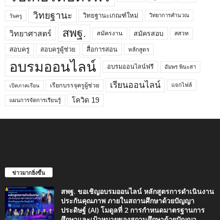
วิทยฐานะ
วิทยฐานะเกณฑ์ใหม่
วิทยาการคำนวณ
วันครู
สพฐ.
วิทยาศาสตร์
สมัครสอบ
สมัครงาน
สสวท
สอบครูผู้ช่วย
สอบครู
สื่อการสอน
หลักสูตร
อบรมออนไลน์
อบรมออนไลน์ฟรี
อัมพร พินะสา
เรียนออนไลน์
เรียกบรรจุครูผู้ช่วย
แจกไฟล์
เปิดภาคเรียน
โควิด 19
แผนการจัดการเรียนรู้
ข่าวมากยิ่งขึ้น
สพฐ. ขอเชิญอบรมออนไลน์ หลักสูตรการดำเนินงาน
ประกันคุณภาพ ภายในสถานศึกษาด้วยปัญญา
ประดิษฐ์ (AI) โมดูลที่ 2 การกำหนดมาตรฐานการ
ศึกษาและเป้าหมายของสถานศึกษาด้วยปัญญา