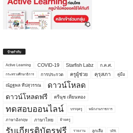
ป้ายกำกับ
COVID-19
Starfish Labz
ก.ค.ศ.
Active Learning
คุรุสภา
ครูผู้ช่วย
คู่มือ
การประกวด
กระทรวงศึกษาธิการ
ดาวน์โหลด
ณัฏฐพล ทีปสุวรรณ
ดาวน์โหลดฟรี
ตรีนุช เทียนทอง
ทดสอบออนไลน์
บรรจุครู
พนักงานราชการ
ภาษาไทย
ภาษาอังกฤษ
ย้ายครู
รับเกียรติบัตรฟรี
ลูกเสือ
วPA
รายงาน