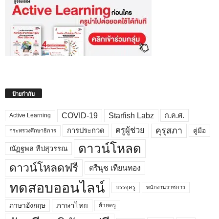
ป้ายกำกับ
COVID-19
Starfish Labz
ก.ค.ศ.
Active Learning
คุรุสภา
ครูผู้ช่วย
คู่มือ
การประกวด
กระทรวงศึกษาธิการ
ดาวน์โหลด
ณัฏฐพล ทีปสุวรรณ
ดาวน์โหลดฟรี
ตรีนุช เทียนทอง
ทดสอบออนไลน์
บรรจุครู
พนักงานราชการ
ภาษาไทย
ภาษาอังกฤษ
ย้ายครู