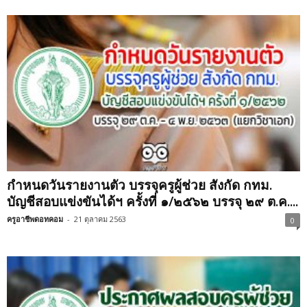
กำหนดวันรายงานตัว บรรจุครูผู้ช่วย สังกัด กทม.
บัญชีสอบแข่งขันได้ฯ ครั้งที่ ๑/๒๕๖๒ บรรจุ ๒๙ ต.ค....
ครูอาชีพดอทคอม
-
21 ตุลาคม 2563
0