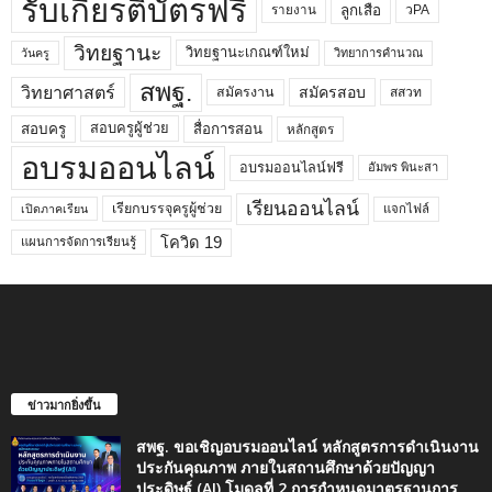
รับเกียรติบัตรฟรี
ลูกเสือ
วPA
รายงาน
วิทยฐานะ
วิทยฐานะเกณฑ์ใหม่
วิทยาการคำนวณ
วันครู
สพฐ.
วิทยาศาสตร์
สมัครสอบ
สมัครงาน
สสวท
สอบครูผู้ช่วย
สอบครู
สื่อการสอน
หลักสูตร
อบรมออนไลน์
อบรมออนไลน์ฟรี
อัมพร พินะสา
เรียนออนไลน์
เรียกบรรจุครูผู้ช่วย
แจกไฟล์
เปิดภาคเรียน
โควิด 19
แผนการจัดการเรียนรู้
ข่าวมากยิ่งขึ้น
สพฐ. ขอเชิญอบรมออนไลน์ หลักสูตรการดำเนินงาน
ประกันคุณภาพ ภายในสถานศึกษาด้วยปัญญา
ประดิษฐ์ (AI) โมดูลที่ 2 การกำหนดมาตรฐานการ