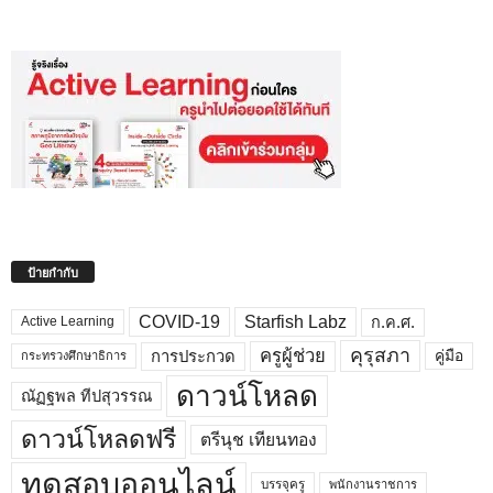
ป้ายกำกับ
COVID-19
Starfish Labz
ก.ค.ศ.
Active Learning
คุรุสภา
ครูผู้ช่วย
คู่มือ
การประกวด
กระทรวงศึกษาธิการ
ดาวน์โหลด
ณัฏฐพล ทีปสุวรรณ
ดาวน์โหลดฟรี
ตรีนุช เทียนทอง
ทดสอบออนไลน์
บรรจุครู
พนักงานราชการ