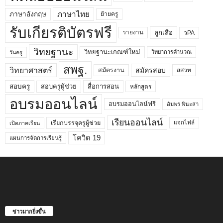
ภาษาไทย
ภาษาอังกฤษ
ย้ายครู
รับเกียรติบัตรฟรี
ลูกเสือ
วPA
รายงาน
วิทยฐานะ
วิทยฐานะเกณฑ์ใหม่
วิทยาการคำนวณ
วันครู
สพฐ.
วิทยาศาสตร์
สมัครสอบ
สมัครงาน
สสวท
สอบครูผู้ช่วย
สอบครู
สื่อการสอน
หลักสูตร
อบรมออนไลน์
อบรมออนไลน์ฟรี
อัมพร พินะสา
เรียนออนไลน์
เรียกบรรจุครูผู้ช่วย
แจกไฟล์
เปิดภาคเรียน
โควิด 19
แผนการจัดการเรียนรู้
ข่าวมากยิ่งขึ้น