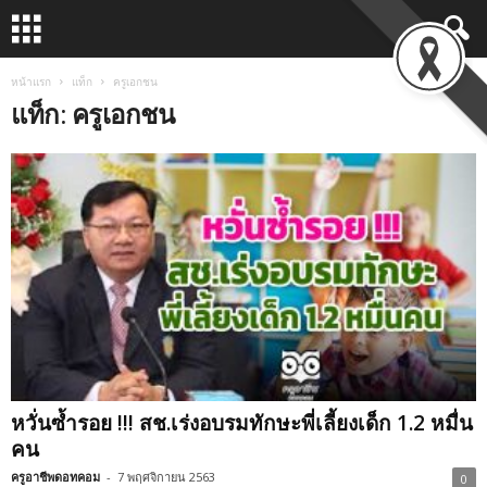
หน้าแรก
แท็ก
ครูเอกชน
แท็ก: ครูเอกชน
หวั่นซ้ำรอย !!! สช.เร่งอบรมทักษะพี่เลี้ยงเด็ก 1.2 หมื่น
คน
ครูอาชีพดอทคอม
-
7 พฤศจิกายน 2563
0