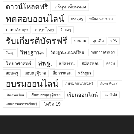
ดาวน์โหลดฟรี
ตรีนุช เทียนทอง
ทดสอบออนไลน์
บรรจุครู
พนักงานราชการ
ภาษาไทย
ภาษาอังกฤษ
ย้ายครู
รับเกียรติบัตรฟรี
ลูกเสือ
วPA
รายงาน
วิทยฐานะ
วิทยฐานะเกณฑ์ใหม่
วิทยาการคำนวณ
วันครู
สพฐ.
วิทยาศาสตร์
สมัครสอบ
สมัครงาน
สสวท
สอบครูผู้ช่วย
สอบครู
สื่อการสอน
หลักสูตร
อบรมออนไลน์
อบรมออนไลน์ฟรี
อัมพร พินะสา
เรียนออนไลน์
เรียกบรรจุครูผู้ช่วย
แจกไฟล์
เปิดภาคเรียน
โควิด 19
แผนการจัดการเรียนรู้