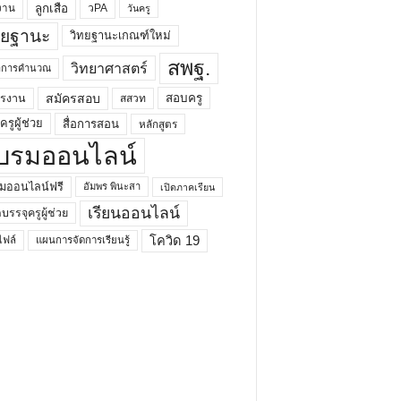
ลูกเสือ
วPA
งาน
วันครู
ทยฐานะ
วิทยฐานะเกณฑ์ใหม่
สพฐ.
วิทยาศาสตร์
ยาการคำนวณ
สมัครสอบ
สอบครู
ครงาน
สสวท
รูผู้ช่วย
สื่อการสอน
หลักสูตร
บรมออนไลน์
มออนไลน์ฟรี
อัมพร พินะสา
เปิดภาคเรียน
เรียนออนไลน์
กบรรจุครูผู้ช่วย
โควิด 19
ฟล์
แผนการจัดการเรียนรู้