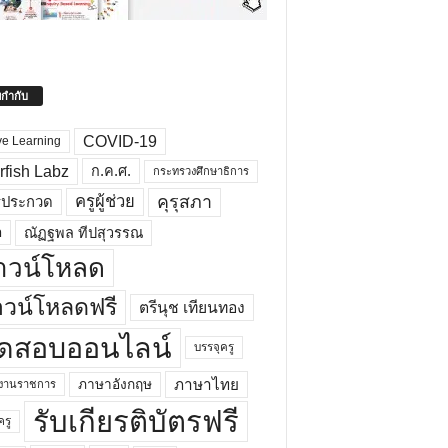
ยกำกับ
COVID-19
ve Learning
rfish Labz
ก.ค.ศ.
กระทรวงศึกษาธิการ
คุรุสภา
ครูผู้ช่วย
รประกวด
อ
ณัฏฐพล ทีปสุวรรณ
าวน์โหลด
วน์โหลดฟรี
ตรีนุช เทียนทอง
ดสอบออนไลน์
บรรจุครู
ภาษาไทย
ภาษาอังกฤษ
กงานราชการ
รับเกียรติบัตรฟรี
ครู