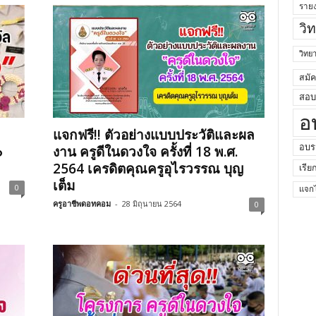
ราย
วิ
วิท
สมั
สอบค
อ
แจกฟรี!! ตัวอย่างแบบประวัติและผล
อบร
๐
งาน ครูดีในดวงใจ ครั้งที่ 18 พ.ศ.
2564 เครดิตคุณครูอุไรวรรณ บุญ
เรีย
เต็ม
0
แจกไ
ครูอาชีพดอทคอม
-
28 มิถุนายน 2564
0