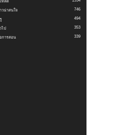
1334
์โหลด
746
งราวน่าสนใจ
494
ู
353
่วไป
339
่อการสอน