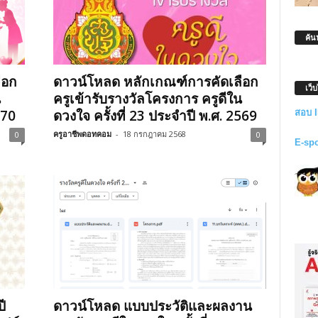
ค้น
ือก
ดาวน์โหลด หลักเกณฑ์การคัดเลือก
เว็
น
ครูเข้ารับรางวัลโครงการ ครูดีใน
570
ดวงใจ ครั้งที่ 23 ประจำปี พ.ศ. 2569
สอบ 
ครูอาชีพดอทคอม
-
18 กรกฎาคม 2568
0
0
E-sp
ี
ดาวน์โหลด แบบประวัติและผลงาน