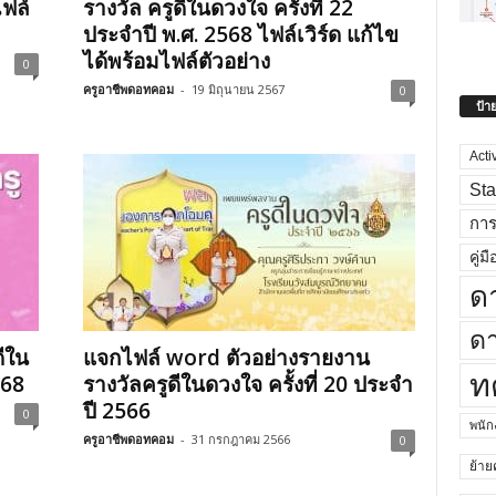
ไฟล์
รางวัล ครูดีในดวงใจ ครั้งที่ 22
ประจำปี พ.ศ. 2568 ไฟล์เวิร์ด แก้ไข
ได้พร้อมไฟล์ตัวอย่าง
0
ครูอาชีพดอทคอม
-
19 มิถุนายน 2567
0
ป้า
Acti
Sta
กา
คู่มื
ด
ดา
ดีใน
แจกไฟล์ word ตัวอย่างรายงาน
ท
568
รางวัลครูดีในดวงใจ ครั้งที่ 20 ประจำ
ปี 2566
0
พนั
ครูอาชีพดอทคอม
-
31 กรกฎาคม 2566
0
ย้าย