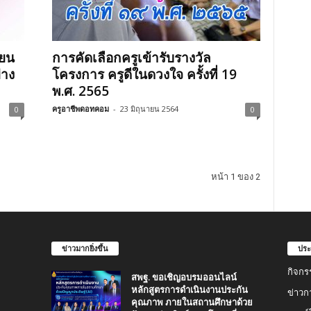
ียน
การคัดเลือกครูเข้ารับรางวัล
่าง
โครงการ ครูดีในดวงใจ ครั้งที่ 19
พ.ศ. 2565
ครูอาชีพดอทคอม
-
23 มิถุนายน 2564
0
0
หน้า 1 ของ 2
ข่าวมากยิ่งขึ้น
ประ
กิจกร
สพฐ. ขอเชิญอบรมออนไลน์
หลักสูตรการดำเนินงานประกัน
ข่าวก
คุณภาพ ภายในสถานศึกษาด้วย