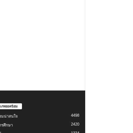
เภทยอดนิยม
4498
รมน่าสนใจ
2420
ารศึกษา