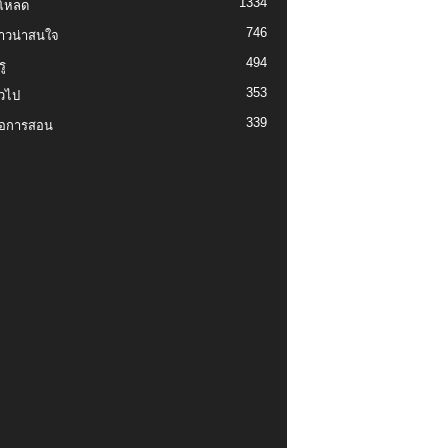
1334
์โหลด
746
งราวน่าสนใจ
494
ู
353
่วไป
339
่อการสอน