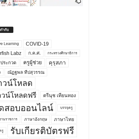
ยกำกับ
COVID-19
ve Learning
rfish Labz
ก.ค.ศ.
กระทรวงศึกษาธิการ
คุรุสภา
ครูผู้ช่วย
รประกวด
อ
ณัฏฐพล ทีปสุวรรณ
าวน์โหลด
วน์โหลดฟรี
ตรีนุช เทียนทอง
ดสอบออนไลน์
บรรจุครู
ภาษาไทย
ภาษาอังกฤษ
กงานราชการ
รับเกียรติบัตรฟรี
ครู