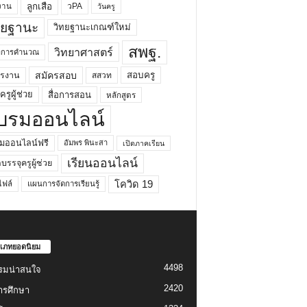
ลูกเสือ
วPA
งาน
วันครู
ทยฐานะ
วิทยฐานะเกณฑ์ใหม่
สพฐ.
วิทยาศาสตร์
ยาการคำนวณ
สมัครสอบ
สอบครู
ครงาน
สสวท
รูผู้ช่วย
สื่อการสอน
หลักสูตร
บรมออนไลน์
มออนไลน์ฟรี
อัมพร พินะสา
เปิดภาคเรียน
เรียนออนไลน์
กบรรจุครูผู้ช่วย
โควิด 19
ฟล์
แผนการจัดการเรียนรู้
เภทยอดนิยม
4498
รมน่าสนใจ
2420
ารศึกษา