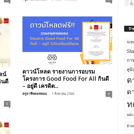
ป้า
Acti
Sta
กา
คู่มื
ดาวน์โหลด รายงานการอบรม
ลน์
โครงการ Good Food For All กินดี
ด
ินดี
– อยู่ดี เครดิต...
ดา
ครูอาชีพดอทคอม
-
1 สิงหาคม 2564
0
ท
0
พนั
ย้าย