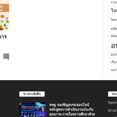
ราย
วิ
วิท
สมั
หาร
สอบค
อ
อบร
0
เรีย
แจกไ
ข่าวมากยิ่งขึ้น
ประ
กิจกร
สพฐ. ขอเชิญอบรมออนไลน์
หลักสูตรการดำเนินงานประกัน
ข่าวก
คุณภาพ ภายในสถานศึกษาด้วย