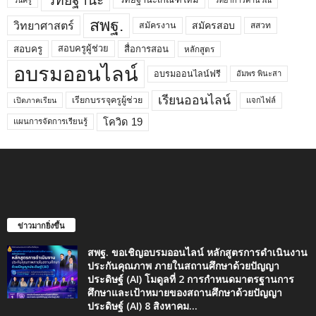
วิทยฐานะ
วันครู
สพฐ.
วิทยาศาสตร์
สมัครสอบ
สมัครงาน
สสวท
สอบครูผู้ช่วย
สอบครู
สื่อการสอน
หลักสูตร
อบรมออนไลน์
อบรมออนไลน์ฟรี
อัมพร พินะสา
เรียนออนไลน์
เรียกบรรจุครูผู้ช่วย
แจกไฟล์
เปิดภาคเรียน
โควิด 19
แผนการจัดการเรียนรู้
ข่าวมากยิ่งขึ้น
สพฐ. ขอเชิญอบรมออนไลน์ หลักสูตรการดำเนินงาน
ประกันคุณภาพ ภายในสถานศึกษาด้วยปัญญา
ประดิษฐ์ (AI) โมดูลที่ 2 การกำหนดมาตรฐานการ
ศึกษาและเป้าหมายของสถานศึกษาด้วยปัญญา
ประดิษฐ์ (AI) 8 สิงหาคม...