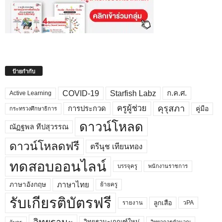
ป้ายกำกับ
COVID-19
Starfish Labz
ก.ค.ศ.
Active Learning
คุรุสภา
ครูผู้ช่วย
คู่มือ
การประกวด
กระทรวงศึกษาธิการ
ดาวน์โหลด
ณัฏฐพล ทีปสุวรรณ
ดาวน์โหลดฟรี
ตรีนุช เทียนทอง
ทดสอบออนไลน์
บรรจุครู
พนักงานราชการ
ภาษาไทย
ภาษาอังกฤษ
ย้ายครู
รับเกียรติบัตรฟรี
ลูกเสือ
วPA
รายงาน
วิทยฐานะเกณฑ์ใหม่
วิทยาการคำนวณ