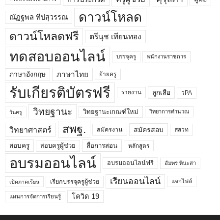
ดาวน์โหลด
ณัฏฐพล ทีปสุวรรณ
ดาวน์โหลดฟรี
ตรีนุช เทียนทอง
ทดสอบออนไลน์
บรรจุครู
พนักงานราชการ
ภาษาไทย
ภาษาอังกฤษ
ย้ายครู
รับเกียรติบัตรฟรี
ลูกเสือ
วPA
รายงาน
วิทยฐานะ
วิทยฐานะเกณฑ์ใหม่
วิทยาการคำนวณ
วันครู
สพฐ.
วิทยาศาสตร์
สมัครสอบ
สมัครงาน
สสวท
สอบครูผู้ช่วย
สอบครู
สื่อการสอน
หลักสูตร
อบรมออนไลน์
อบรมออนไลน์ฟรี
อัมพร พินะสา
เรียนออนไลน์
เรียกบรรจุครูผู้ช่วย
แจกไฟล์
เปิดภาคเรียน
โควิด 19
แผนการจัดการเรียนรู้