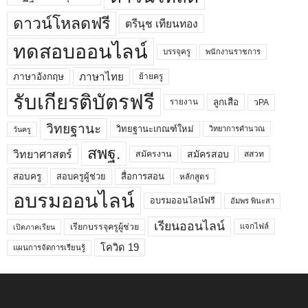
ดาวน์โหลดฟรี
ตรีนุช เทียนทอง
ทดสอบออนไลน์
บรรจุครู
พนักงานราชการ
ภาษาไทย
ภาษาอังกฤษ
ย้ายครู
รับเกียรติบัตรฟรี
ลูกเสือ
วPA
รายงาน
วิทยฐานะ
วิทยฐานะเกณฑ์ใหม่
วิทยาการคำนวณ
วันครู
สพฐ.
วิทยาศาสตร์
สมัครสอบ
สมัครงาน
สสวท
สอบครูผู้ช่วย
สอบครู
สื่อการสอน
หลักสูตร
อบรมออนไลน์
อบรมออนไลน์ฟรี
อัมพร พินะสา
เรียนออนไลน์
เรียกบรรจุครูผู้ช่วย
แจกไฟล์
เปิดภาคเรียน
โควิด 19
แผนการจัดการเรียนรู้