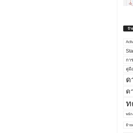
ป้า
Acti
Sta
กา
คู่มื
ด
ดา
ท
พนั
ย้าย