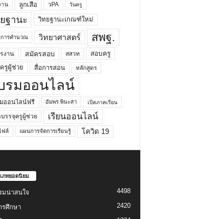
ลูกเสือ
วPA
งาน
วันครู
ทยฐานะ
วิทยฐานะเกณฑ์ใหม่
สพฐ.
วิทยาศาสตร์
ยาการคำนวณ
สมัครสอบ
สอบครู
ครงาน
สสวท
รูผู้ช่วย
สื่อการสอน
หลักสูตร
บรมออนไลน์
มออนไลน์ฟรี
อัมพร พินะสา
เปิดภาคเรียน
เรียนออนไลน์
กบรรจุครูผู้ช่วย
โควิด 19
ฟล์
แผนการจัดการเรียนรู้
เภทยอดนิยม
4498
รมน่าสนใจ
2420
ารศึกษา