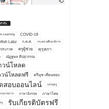
ยกำกับ
COVID-19
ve Learning
rfish Labz
ก.ค.ศ.
กระทรวงศึกษาธิการ
คุรุสภา
ครูผู้ช่วย
รประกวด
อ
ณัฏฐพล ทีปสุวรรณ
าวน์โหลด
วน์โหลดฟรี
ตรีนุช เทียนทอง
ดสอบออนไลน์
บรรจุครู
ภาษาไทย
ภาษาอังกฤษ
กงานราชการ
รับเกียรติบัตรฟรี
ครู