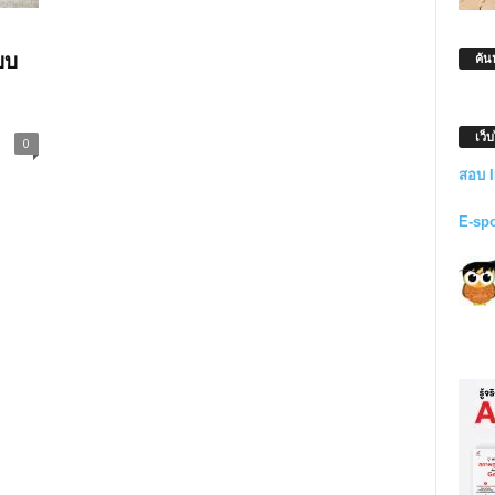
บบ
ค้น
เว็
0
สอบ 
E-sp