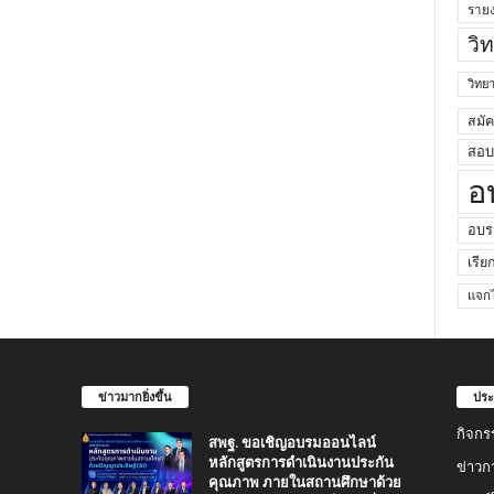
ราย
วิ
วิท
สมั
สอบค
อ
อบร
เรีย
แจกไ
ข่าวมากยิ่งขึ้น
ประ
กิจกร
สพฐ. ขอเชิญอบรมออนไลน์
หลักสูตรการดำเนินงานประกัน
ข่าวก
คุณภาพ ภายในสถานศึกษาด้วย