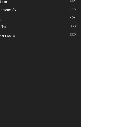
1334
์โหลด
746
งราวน่าสนใจ
494
ู
353
่วไป
339
่อการสอน