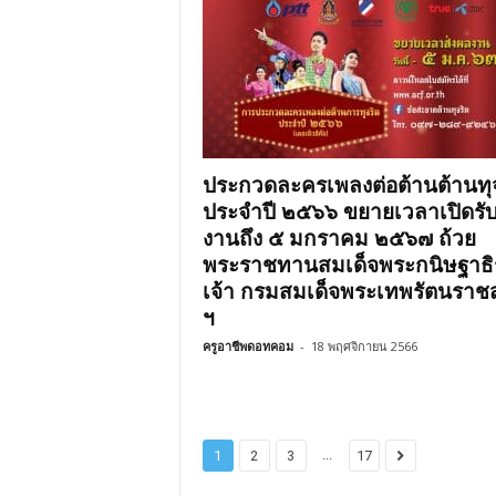
ประกวดละครเพลงต่อต้านต้านทุ
ประจำปี ๒๕๖๖ ขยายเวลาเปิดรั
งานถึง ๕ มกราคม ๒๕๖๗ ถ้วย
พระราชทานสมเด็จพระกนิษฐาธ
เจ้า กรมสมเด็จพระเทพรัตนราช
ฯ
ครูอาชีพดอทคอม
-
18 พฤศจิกายน 2566
...
1
2
3
17