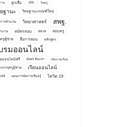
ลูกเสือ
วPA
งาน
วันครู
ทยฐานะ
วิทยฐานะเกณฑ์ใหม่
สพฐ.
วิทยาศาสตร์
ยาการคำนวณ
สมัครสอบ
สอบครู
ครงาน
สสวท
รูผู้ช่วย
สื่อการสอน
หลักสูตร
บรมออนไลน์
มออนไลน์ฟรี
อัมพร พินะสา
เปิดภาคเรียน
เรียนออนไลน์
กบรรจุครูผู้ช่วย
โควิด 19
ฟล์
แผนการจัดการเรียนรู้