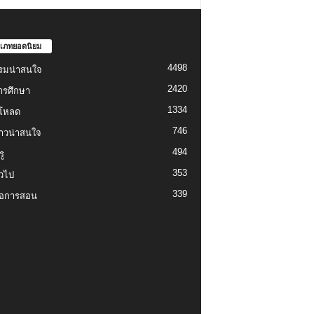
เภทยอดนิยม
4498
รมน่าสนใจ
2420
ารศึกษา
1334
์โหลด
746
งราวน่าสนใจ
494
ู
353
่วไป
339
่อการสอน