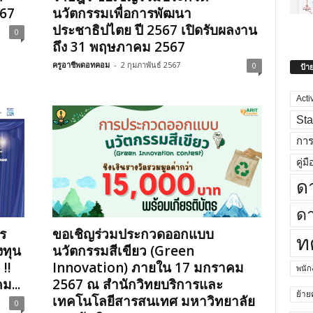
567
นวัตกรรมเพื่อการพัฒนา
ประชาธิปไตย ปี 2567 เปิดรับผลงาน
0
ถึง 31 พฤษภาคม 2567
ครูอาชีพดอทคอม
-
2 กุมภาพันธ์ 2567
0
ป้า
Acti
Sta
กา
คู่มื
ด
ดา
ร
ขอเชิญร่วมประกวดออกแบบ
ท
งทุน
นวัตกรรมสีเขียว (Green
‼️
Innovation) ภายใน 17 มกราคม
พนั
ม...
2567 ณ สำนักวิทยบริการและ
ย้าย
เทคโนโลยีสารสนเทศ มหาวิทยาลัย
0