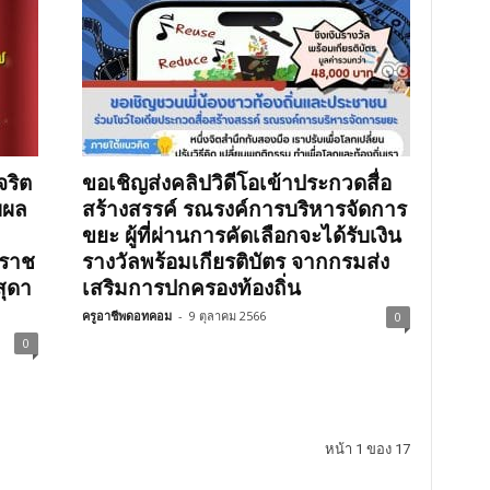
จริต
ขอเชิญส่งคลิปวิดีโอเข้าประกวดสื่อ
บผล
สร้างสรรค์ รณรงค์การบริหารจัดการ
ขยะ ผู้ที่ผ่านการคัดเลือกจะได้รับเงิน
ิราช
รางวัลพร้อมเกียรติบัตร จากกรมส่ง
สุดา
เสริมการปกครองท้องถิ่น
ครูอาชีพดอทคอม
-
9 ตุลาคม 2566
0
0
หน้า 1 ของ 17