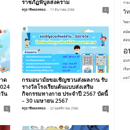
ราชภัฏพิบูลสงคราม
ราย
ครูอาชีพดอทคอม
-
17 ธันวาคม 2566
0
วิ
วิท
สมั
สอบค
อ
อบร
เรีย
วาด
กรมอนามัยขอเชิญชวนส่งผลงาน รับ
แจกไ
2024
รางวัลโรงเรียนต้นแบบส่งเสริม
่วัน
กิจกรรมทางกาย ประจำปี 2567 บัดนี้
– 30 เมษายน 2567
ครูอาชีพดอทคอม
-
22 พฤศจิกายน 2566
0
0