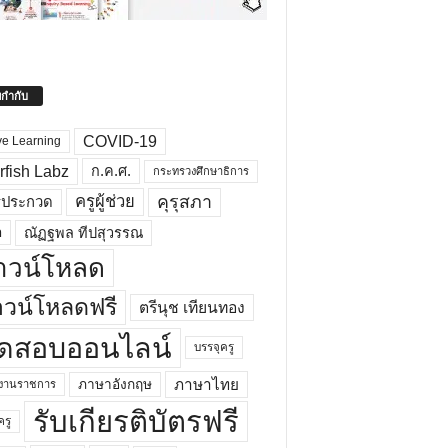
ยกำกับ
COVID-19
ve Learning
rfish Labz
ก.ค.ศ.
กระทรวงศึกษาธิการ
คุรุสภา
ครูผู้ช่วย
รประกวด
อ
ณัฏฐพล ทีปสุวรรณ
าวน์โหลด
วน์โหลดฟรี
ตรีนุช เทียนทอง
ดสอบออนไลน์
บรรจุครู
ภาษาไทย
ภาษาอังกฤษ
กงานราชการ
รับเกียรติบัตรฟรี
ครู