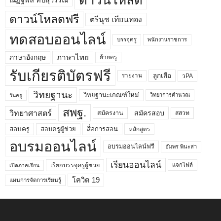
ดาวน์โหลด
ณัฏฐพล ทีปสุวรรณ
ดาวน์โหลดฟรี
ตรีนุช เทียนทอง
ทดสอบออนไลน์
บรรจุครู
พนักงานราชการ
ภาษาไทย
ภาษาอังกฤษ
ย้ายครู
รับเกียรติบัตรฟรี
ลูกเสือ
วPA
รายงาน
วิทยฐานะ
วิทยฐานะเกณฑ์ใหม่
วิทยาการคำนวณ
วันครู
สพฐ.
วิทยาศาสตร์
สมัครสอบ
สมัครงาน
สสวท
สอบครูผู้ช่วย
สอบครู
สื่อการสอน
หลักสูตร
อบรมออนไลน์
อบรมออนไลน์ฟรี
อัมพร พินะสา
เรียนออนไลน์
เรียกบรรจุครูผู้ช่วย
แจกไฟล์
เปิดภาคเรียน
โควิด 19
แผนการจัดการเรียนรู้