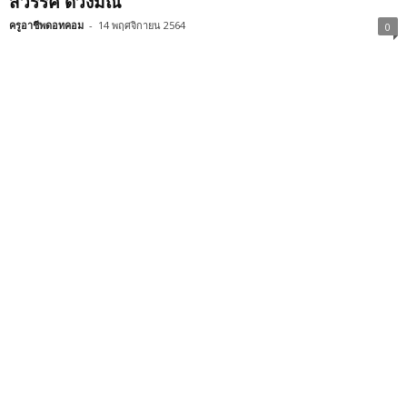
สวรรค์ ดวงมณี
ครูอาชีพดอทคอม
-
14 พฤศจิกายน 2564
0