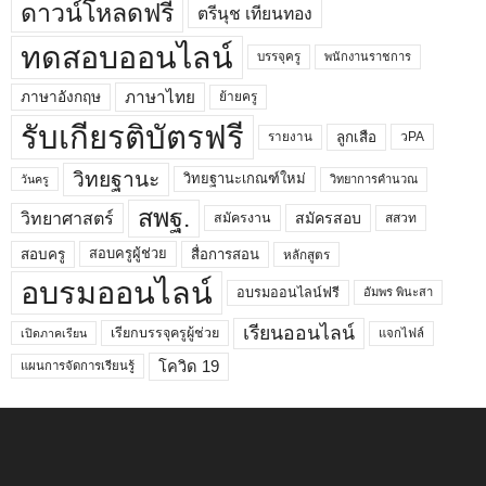
ดาวน์โหลดฟรี
ตรีนุช เทียนทอง
ทดสอบออนไลน์
บรรจุครู
พนักงานราชการ
ภาษาไทย
ภาษาอังกฤษ
ย้ายครู
รับเกียรติบัตรฟรี
ลูกเสือ
วPA
รายงาน
วิทยฐานะ
วิทยฐานะเกณฑ์ใหม่
วิทยาการคำนวณ
วันครู
สพฐ.
วิทยาศาสตร์
สมัครสอบ
สมัครงาน
สสวท
สอบครูผู้ช่วย
สอบครู
สื่อการสอน
หลักสูตร
อบรมออนไลน์
อบรมออนไลน์ฟรี
อัมพร พินะสา
เรียนออนไลน์
เรียกบรรจุครูผู้ช่วย
แจกไฟล์
เปิดภาคเรียน
โควิด 19
แผนการจัดการเรียนรู้