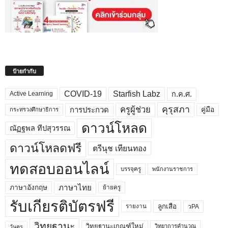
ป้ายกำกับ
COVID-19
Starfish Labz
ก.ค.ศ.
Active Learning
คุรุสภา
ครูผู้ช่วย
คู่มือ
การประกวด
กระทรวงศึกษาธิการ
ดาวน์โหลด
ณัฏฐพล ทีปสุวรรณ
ดาวน์โหลดฟรี
ตรีนุช เทียนทอง
ทดสอบออนไลน์
บรรจุครู
พนักงานราชการ
ภาษาไทย
ภาษาอังกฤษ
ย้ายครู
รับเกียรติบัตรฟรี
ลูกเสือ
วPA
รายงาน
วิทยฐานะ
วิทยฐานะเกณฑ์ใหม่
วิทยาการคำนวณ
วันครู