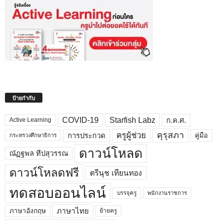
ป้ายกำกับ
COVID-19
Starfish Labz
ก.ค.ศ.
Active Learning
คุรุสภา
ครูผู้ช่วย
คู่มือ
การประกวด
กระทรวงศึกษาธิการ
ดาวน์โหลด
ณัฏฐพล ทีปสุวรรณ
ดาวน์โหลดฟรี
ตรีนุช เทียนทอง
ทดสอบออนไลน์
บรรจุครู
พนักงานราชการ
ภาษาไทย
ภาษาอังกฤษ
ย้ายครู