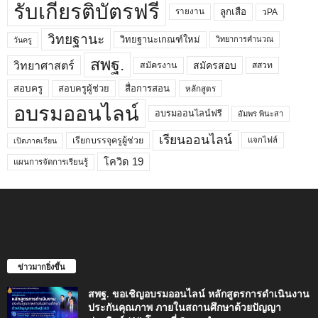
รับเกียรติบัตรฟรี
ลูกเสือ
วPA
รายงาน
วิทยฐานะ
วิทยฐานะเกณฑ์ใหม่
วิทยาการคำนวณ
วันครู
สพฐ.
วิทยาศาสตร์
สมัครสอบ
สมัครงาน
สสวท
สอบครูผู้ช่วย
สอบครู
สื่อการสอน
หลักสูตร
อบรมออนไลน์
อบรมออนไลน์ฟรี
อัมพร พินะสา
เรียนออนไลน์
เรียกบรรจุครูผู้ช่วย
แจกไฟล์
เปิดภาคเรียน
โควิด 19
แผนการจัดการเรียนรู้
ข่าวมากยิ่งขึ้น
สพฐ. ขอเชิญอบรมออนไลน์ หลักสูตรการดำเนินงาน
ประกันคุณภาพ ภายในสถานศึกษาด้วยปัญญา