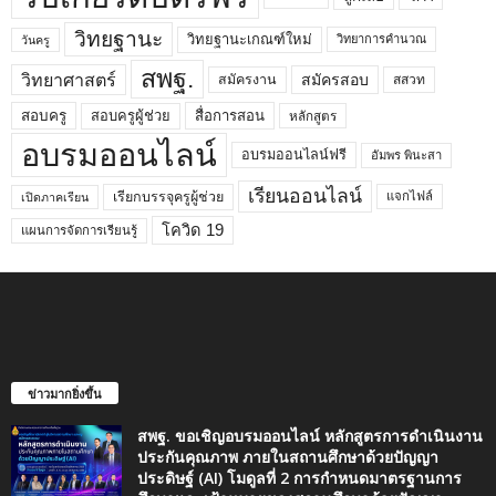
วิทยฐานะ
วิทยฐานะเกณฑ์ใหม่
วิทยาการคำนวณ
วันครู
สพฐ.
วิทยาศาสตร์
สมัครสอบ
สมัครงาน
สสวท
สอบครูผู้ช่วย
สอบครู
สื่อการสอน
หลักสูตร
อบรมออนไลน์
อบรมออนไลน์ฟรี
อัมพร พินะสา
เรียนออนไลน์
เรียกบรรจุครูผู้ช่วย
แจกไฟล์
เปิดภาคเรียน
โควิด 19
แผนการจัดการเรียนรู้
ข่าวมากยิ่งขึ้น
สพฐ. ขอเชิญอบรมออนไลน์ หลักสูตรการดำเนินงาน
ประกันคุณภาพ ภายในสถานศึกษาด้วยปัญญา
ประดิษฐ์ (AI) โมดูลที่ 2 การกำหนดมาตรฐานการ