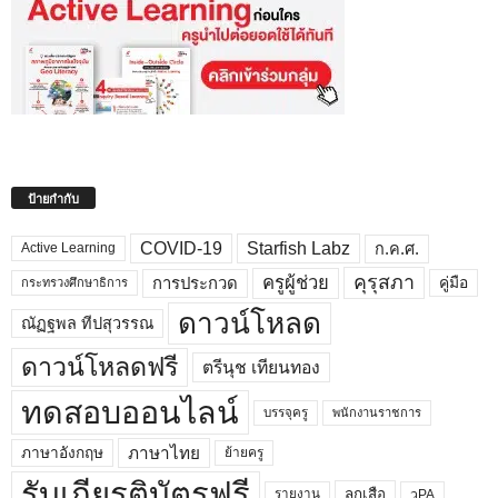
ป้ายกำกับ
COVID-19
Starfish Labz
ก.ค.ศ.
Active Learning
คุรุสภา
ครูผู้ช่วย
คู่มือ
การประกวด
กระทรวงศึกษาธิการ
ดาวน์โหลด
ณัฏฐพล ทีปสุวรรณ
ดาวน์โหลดฟรี
ตรีนุช เทียนทอง
ทดสอบออนไลน์
บรรจุครู
พนักงานราชการ
ภาษาไทย
ภาษาอังกฤษ
ย้ายครู
รับเกียรติบัตรฟรี
ลูกเสือ
วPA
รายงาน