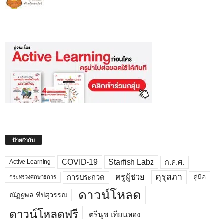
ป้ายกำกับ
COVID-19
Starfish Labz
ก.ค.ศ.
Active Learning
คุรุสภา
ครูผู้ช่วย
คู่มือ
การประกวด
กระทรวงศึกษาธิการ
ดาวน์โหลด
ณัฏฐพล ทีปสุวรรณ
ดาวน์โหลดฟรี
ตรีนุช เทียนทอง