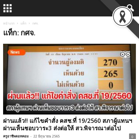
หน้าแรก
แท็ก
กศจ.
แท็ก: กศจ.
ผ่านแล้ว!! แก้ไขคำสั่ง คสช.ที่ 19/2560 สภาผู้แทนฯ
ผ่านเห็นชอบวาระ3 ส่งต่อให้ สว.พิจารณาต่อไป
ครูอาชีพดอทคอม
-
22 มิถุนายน 2565
0