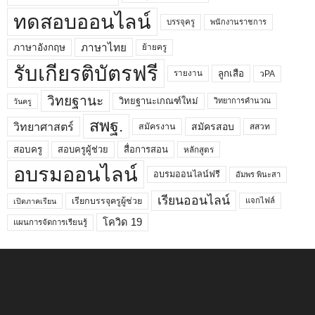
ทดสอบออนไลน์
บรรจุครู
พนักงานราชการ
ภาษาไทย
ภาษาอังกฤษ
ย้ายครู
รับเกียรติบัตรฟรี
ลูกเสือ
วPA
รายงาน
วิทยฐานะ
วิทยฐานะเกณฑ์ใหม่
วิทยาการคำนวณ
วันครู
สพฐ.
วิทยาศาสตร์
สมัครสอบ
สมัครงาน
สสวท
สอบครูผู้ช่วย
สอบครู
สื่อการสอน
หลักสูตร
อบรมออนไลน์
อบรมออนไลน์ฟรี
อัมพร พินะสา
เรียนออนไลน์
เรียกบรรจุครูผู้ช่วย
แจกไฟล์
เปิดภาคเรียน
โควิด 19
แผนการจัดการเรียนรู้