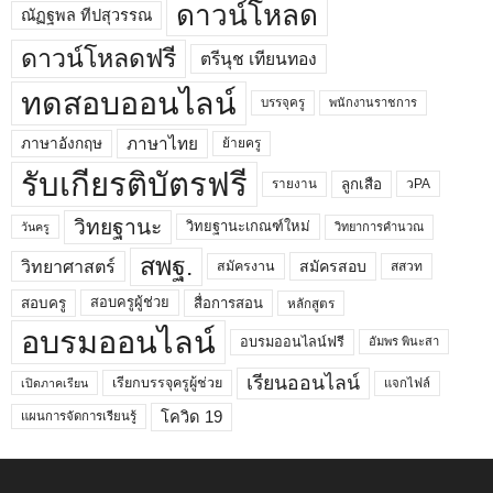
ดาวน์โหลด
ณัฏฐพล ทีปสุวรรณ
ดาวน์โหลดฟรี
ตรีนุช เทียนทอง
ทดสอบออนไลน์
บรรจุครู
พนักงานราชการ
ภาษาไทย
ภาษาอังกฤษ
ย้ายครู
รับเกียรติบัตรฟรี
ลูกเสือ
วPA
รายงาน
วิทยฐานะ
วิทยฐานะเกณฑ์ใหม่
วิทยาการคำนวณ
วันครู
สพฐ.
วิทยาศาสตร์
สมัครสอบ
สมัครงาน
สสวท
สอบครูผู้ช่วย
สอบครู
สื่อการสอน
หลักสูตร
อบรมออนไลน์
อบรมออนไลน์ฟรี
อัมพร พินะสา
เรียนออนไลน์
เรียกบรรจุครูผู้ช่วย
แจกไฟล์
เปิดภาคเรียน
โควิด 19
แผนการจัดการเรียนรู้