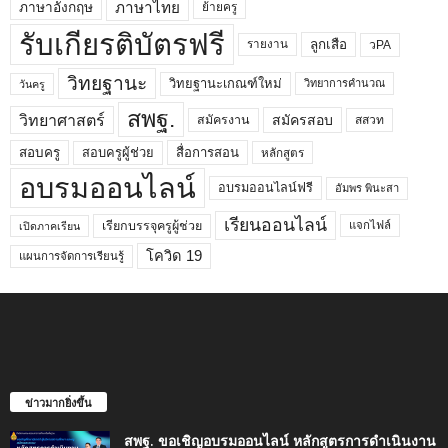
ภาษาไทย
ภาษาอังกฤษ
ย้ายครู
รับเกียรติบัตรฟรี
ลูกเสือ
วPA
รายงาน
วิทยฐานะ
วิทยฐานะเกณฑ์ใหม่
วิทยาการคำนวณ
วันครู
สพฐ.
วิทยาศาสตร์
สมัครสอบ
สมัครงาน
สสวท
สอบครูผู้ช่วย
สอบครู
สื่อการสอน
หลักสูตร
อบรมออนไลน์
อบรมออนไลน์ฟรี
อัมพร พินะสา
เรียนออนไลน์
เรียกบรรจุครูผู้ช่วย
แจกไฟล์
เปิดภาคเรียน
โควิด 19
แผนการจัดการเรียนรู้
ข่าวมากยิ่งขึ้น
สพฐ. ขอเชิญอบรมออนไลน์ หลักสูตรการดำเนินงาน