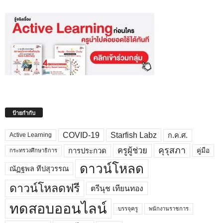
ป้ายกำกับ
COVID-19
Starfish Labz
ก.ค.ศ.
Active Learning
คุรุสภา
ครูผู้ช่วย
คู่มือ
การประกวด
กระทรวงศึกษาธิการ
ดาวน์โหลด
ณัฏฐพล ทีปสุวรรณ
ดาวน์โหลดฟรี
ตรีนุช เทียนทอง
ทดสอบออนไลน์
บรรจุครู
พนักงานราชการ