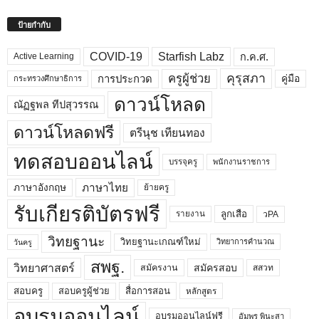
ป้ายกำกับ
COVID-19
Starfish Labz
ก.ค.ศ.
Active Learning
คุรุสภา
ครูผู้ช่วย
คู่มือ
การประกวด
กระทรวงศึกษาธิการ
ดาวน์โหลด
ณัฏฐพล ทีปสุวรรณ
ดาวน์โหลดฟรี
ตรีนุช เทียนทอง
ทดสอบออนไลน์
บรรจุครู
พนักงานราชการ
ภาษาไทย
ภาษาอังกฤษ
ย้ายครู
รับเกียรติบัตรฟรี
ลูกเสือ
วPA
รายงาน
วิทยฐานะ
วิทยฐานะเกณฑ์ใหม่
วิทยาการคำนวณ
วันครู
สพฐ.
วิทยาศาสตร์
สมัครสอบ
สมัครงาน
สสวท
สอบครูผู้ช่วย
สอบครู
สื่อการสอน
หลักสูตร
อบรมออนไลน์
อบรมออนไลน์ฟรี
อัมพร พินะสา