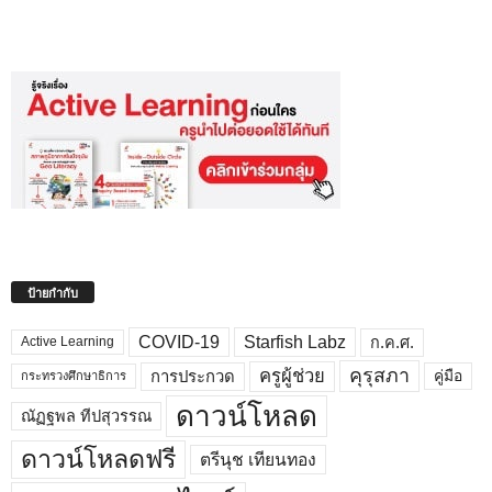
ป้ายกำกับ
COVID-19
Starfish Labz
ก.ค.ศ.
Active Learning
คุรุสภา
ครูผู้ช่วย
คู่มือ
การประกวด
กระทรวงศึกษาธิการ
ดาวน์โหลด
ณัฏฐพล ทีปสุวรรณ
ดาวน์โหลดฟรี
ตรีนุช เทียนทอง