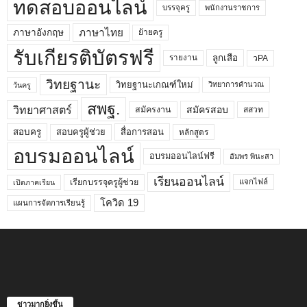
ทดสอบออนไลน์
บรรจุครู
พนักงานราชการ
ภาษาไทย
ภาษาอังกฤษ
ย้ายครู
รับเกียรติบัตรฟรี
ลูกเสือ
วPA
รายงาน
วิทยฐานะ
วิทยฐานะเกณฑ์ใหม่
วิทยาการคำนวณ
วันครู
สพฐ.
วิทยาศาสตร์
สมัครสอบ
สมัครงาน
สสวท
สอบครูผู้ช่วย
สอบครู
สื่อการสอน
หลักสูตร
อบรมออนไลน์
อบรมออนไลน์ฟรี
อัมพร พินะสา
เรียนออนไลน์
เรียกบรรจุครูผู้ช่วย
แจกไฟล์
เปิดภาคเรียน
โควิด 19
แผนการจัดการเรียนรู้
ข่าวมากยิ่งขึ้น